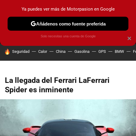
Ya puedes ver más de Motorpasion en Google
MENÚ
NUEVO
Añádenos como fuente preferida
PRUEBAS
COCHES ELÉCTRICOS
OBSERVATORIO
F1
Solo necesitas una cuenta de Google
×
HOY SE HABLA DE
Seguridad
Calor
China
Gasolina
GPS
BMW
F
La llegada del Ferrari LaFerrari
Spider es inminente