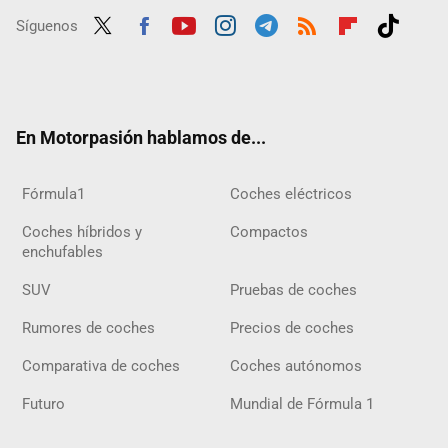
Síguenos
Twit
Fac
Yout
Inst
Tele
RSS
Flip
Tikt
ter
ebo
ube
agra
gra
boar
ok
ok
m
m
d
En Motorpasión hablamos de...
Fórmula1
Coches eléctricos
Coches híbridos y
Compactos
enchufables
SUV
Pruebas de coches
Rumores de coches
Precios de coches
Comparativa de coches
Coches autónomos
Futuro
Mundial de Fórmula 1