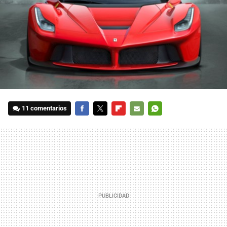
11 comentarios
FACEBOOK
TWITTER
FLIPBOARD
E-
WHATSAPP
MAIL