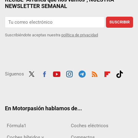
NEWSLETTER SEMANAL
SUSCRIBIR
Suscribiéndote aceptas nuestra
política de privacidad
Síguenos
Twit
Fac
Yout
Inst
Tele
RSS
Flip
Tikt
ter
ebo
ube
agra
gra
boar
ok
ok
m
m
d
En Motorpasión hablamos de...
Fórmula1
Coches eléctricos
Coches híbridos y
Compactos