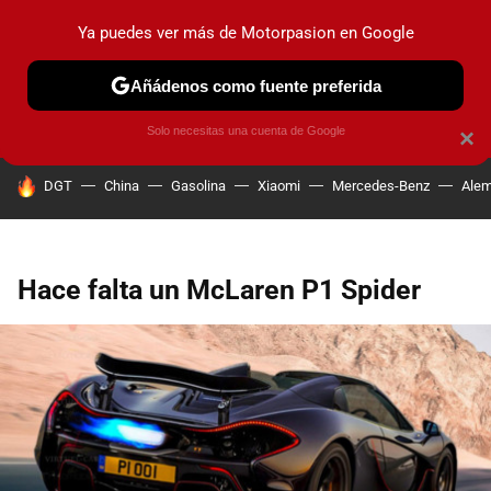
Ya puedes ver más de Motorpasion en Google
PRUEBAS
COCHES ELÉCTRICOS
OBSERVATORIO
F1
Añádenos como fuente preferida
Solo necesitas una cuenta de Google
×
HOY SE HABLA DE
DGT
China
Gasolina
Xiaomi
Mercedes-Benz
Alem
Hace falta un McLaren P1 Spider