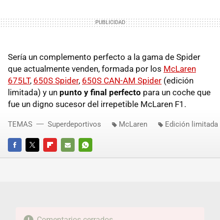
Sería un complemento perfecto a la gama de Spider
que actualmente venden, formada por los
McLaren
675LT
,
650S Spider
,
650S CAN-AM Spider
(edición
limitada) y un
punto y final perfecto
para un coche que
fue un digno sucesor del irrepetible McLaren F1.
TEMAS
Superdeportivos
McLaren
Edición limitada
FACEBOOK
TWITTER
FLIPBOARD
E-
WHATSAPP
MAIL
Comentarios cerrados