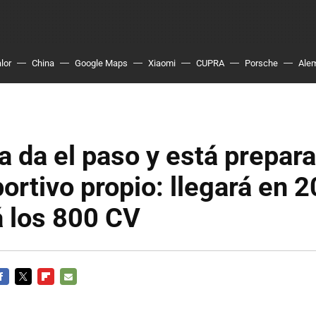
lor
China
Google Maps
Xiaomi
CUPRA
Porsche
Ale
 da el paso y está prepar
ortivo propio: llegará en 
á los 800 CV
ACEBOOK
TWITTER
FLIPBOARD
E-
MAIL