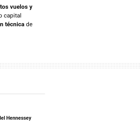
tos vuelos y
o capital
ón técnica
de
del Hennessey