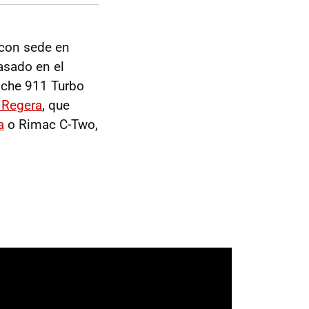
a con sede en
basado en el
sche 911 Turbo
 Regera
, que
a
o Rimac C-Two,