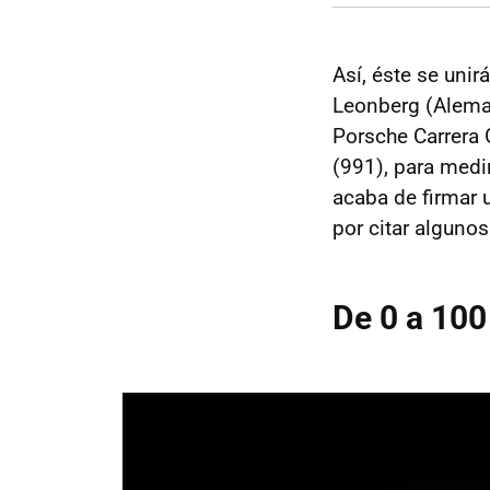
Así, éste se unir
Leonberg (Alema
Porsche Carrera 
(991), para medi
acaba de firmar
por citar alguno
De 0 a 10