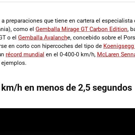
á a preparaciones que tiene en cartera el especialist
nia), como el
Gemballa Mirage GT Carbon Edition
, 
GT o el
Gemballa Avalanch
e, concebido sobre el Por
rse en corto con hipercoches del tipo de
Koenigsegg
 un
récord mundial
en el 0-400-0 km/h,
McLaren Senn
s ejemplos.
0 km/h en menos de 2,5 segundos