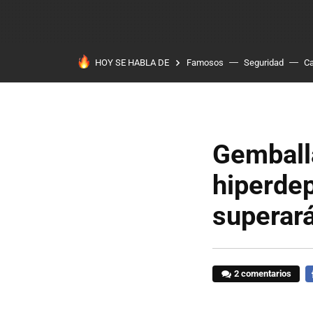
HOY SE HABLA DE
Famosos
Seguridad
Ca
Gemballa
hiperdep
superar
2 comentarios
F