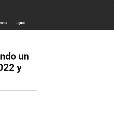
mania
Bugatti
ando un
2022 y