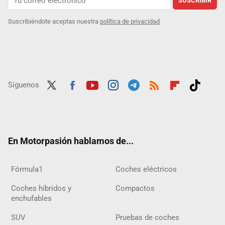
SUSCRIBIR
Suscribiéndote aceptas nuestra
política de privacidad
Síguenos
Twit
Fac
Yout
Inst
Tele
RSS
Flip
Tikt
ter
ebo
ube
agra
gra
boar
ok
ok
m
m
d
En Motorpasión hablamos de...
Fórmula1
Coches eléctricos
Coches híbridos y
Compactos
enchufables
SUV
Pruebas de coches