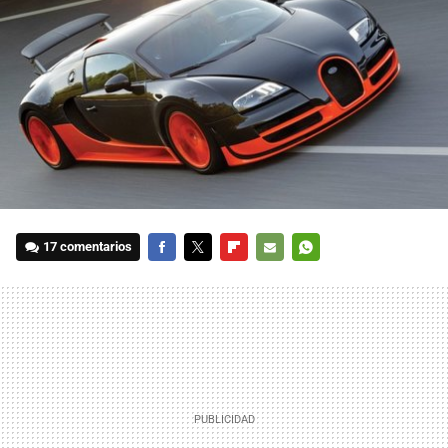
17 comentarios
FACEBOOK
TWITTER
FLIPBOARD
E-
WHATSAPP
MAIL