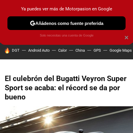
Ya puedes ver más de Motorpasion en Google
PRUEBAS
COCHES ELÉCTRICOS
OBSERVATORIO
F1
Añádenos como fuente preferida
Solo necesitas una cuenta de Google
×
HOY SE HABLA DE
DGT
Android Auto
Calor
China
GPS
Google Maps
El culebrón del Bugatti Veyron Super
Sport se acaba: el récord se da por
bueno