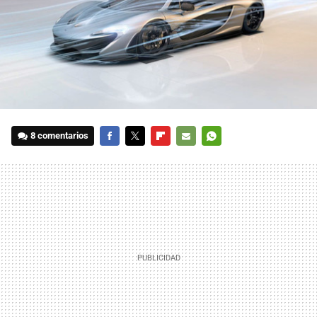
8 comentarios
FACEBOOK
TWITTER
FLIPBOARD
E-
WHATSAPP
MAIL