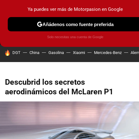
Ya puedes ver más de Motorpasion en Google
MENÚ
NUEVO
Añádenos como fuente preferida
PRUEBAS
COCHES ELÉCTRICOS
OBSERVATORIO
F1
Solo necesitas una cuenta de Google
HOY SE HABLA DE
DGT
China
Gasolina
Xiaomi
Mercedes-Benz
Alem
Descubrid los secretos
aerodinámicos del McLaren P1