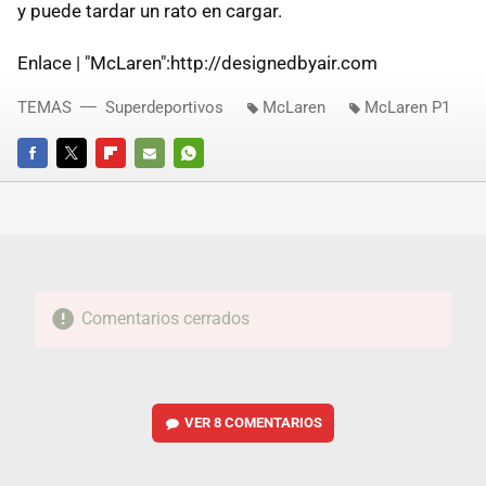
y puede tardar un rato en cargar.
Enlace | "McLaren":http://designedbyair.com
TEMAS
Superdeportivos
McLaren
McLaren P1
FACEBOOK
TWITTER
FLIPBOARD
E-
WHATSAPP
MAIL
Comentarios cerrados
VER
8 COMENTARIOS