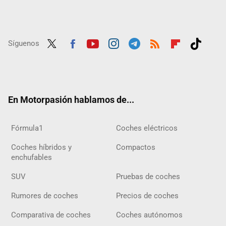
Síguenos
Twit
Fac
Yout
Inst
Tele
RSS
Flip
Tikt
ter
ebo
ube
agra
gra
boar
ok
ok
m
m
d
En Motorpasión hablamos de...
Fórmula1
Coches eléctricos
Coches híbridos y
Compactos
enchufables
SUV
Pruebas de coches
Rumores de coches
Precios de coches
Comparativa de coches
Coches autónomos