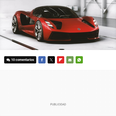
10 comentarios
FACEBOOK
TWITTER
FLIPBOARD
E-
WHATSAPP
MAIL