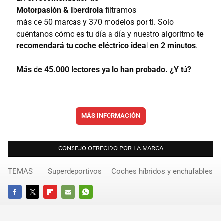
Motorpasión & Iberdrola
filtramos
más de 50 marcas y 370 modelos por ti. Solo
cuéntanos cómo es tu día a día y nuestro algoritmo
te
recomendará tu coche eléctrico ideal en 2 minutos
.
Más de 45.000 lectores ya lo han probado. ¿Y tú?
MÁS INFORMACIÓN
CONSEJO OFRECIDO POR LA MARCA
TEMAS
Superdeportivos
Coches híbridos y enchufables
FACEBOOK
TWITTER
FLIPBOARD
E-
WHATSAPP
MAIL