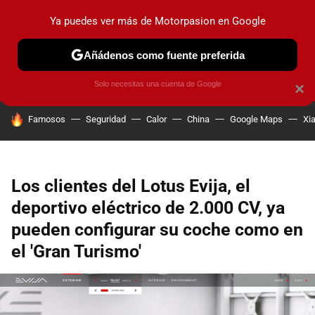
Ya puedes ver más de Motorpasion en Google
PRUEBAS
COCHES ELÉCTRICOS
OBSERVATORIO
F1
Añádenos como fuente preferida
Solo necesitas una cuenta de Google
×
HOY SE HABLA DE
Famosos
Seguridad
Calor
China
Google Maps
Xi
Los clientes del Lotus Evija, el
deportivo eléctrico de 2.000 CV, ya
pueden configurar su coche como en
el 'Gran Turismo'