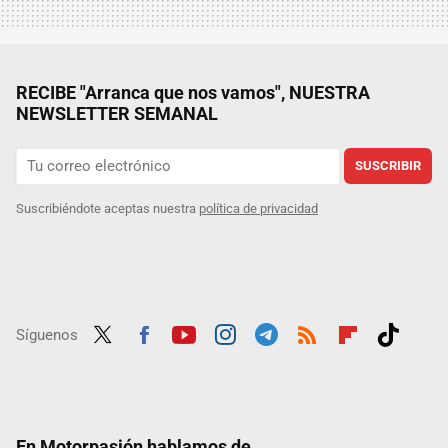
RECIBE "Arranca que nos vamos", NUESTRA
NEWSLETTER SEMANAL
SUSCRIBIR
Suscribiéndote aceptas nuestra
política de privacidad
Síguenos
Twit
Fac
Yout
Inst
Tele
RSS
Flip
Tikt
ter
ebo
ube
agra
gra
boar
ok
ok
m
m
d
En Motorpasión hablamos de...