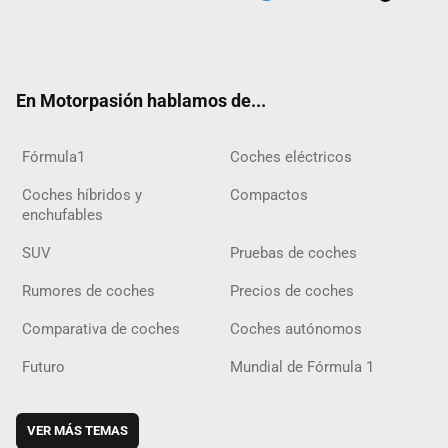
Twit
Fac
Yout
Inst
Tele
RSS
Flip
Tikt
ter
ebo
ube
agra
gra
boar
ok
ok
m
m
d
En Motorpasión hablamos de...
Fórmula1
Coches eléctricos
Coches híbridos y
Compactos
enchufables
SUV
Pruebas de coches
Rumores de coches
Precios de coches
Comparativa de coches
Coches autónomos
Futuro
Mundial de Fórmula 1
VER MÁS TEMAS