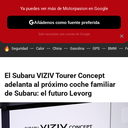
Ya puedes ver más de Motorpasion en Google
PRUEBAS
COCHES ELÉCTRICOS
OBSERVATORIO
F1
Añádenos como fuente preferida
Solo necesitas una cuenta de Google
×
HOY SE HABLA DE
Seguridad
Calor
China
Gasolina
GPS
BMW
F
El Subaru VIZIV Tourer Concept
adelanta al próximo coche familiar
de Subaru: el futuro Levorg