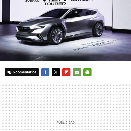
6 comentarios
FACEBOOK
TWITTER
FLIPBOARD
E-
WHATSAPP
MAIL