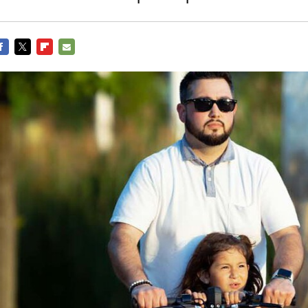
ACEBOOK
TWITTER
FLIPBOARD
E-
MAIL