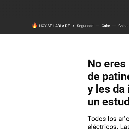
HOY SE HABLA DE
Seguridad
Calor
China
No eres 
de patin
y les da
un estu
Todos los año
eléctricos. L