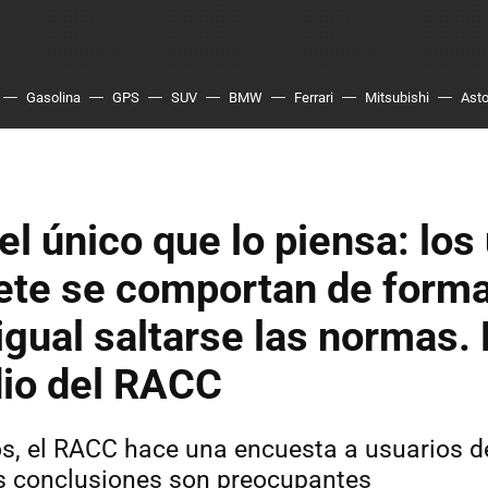
Gasolina
GPS
SUV
BMW
Ferrari
Mitsubishi
Asto
el único que lo piensa: los
ete se comportan de forma
 igual saltarse las normas.
dio del RACC
s, el RACC hace una encuesta a usuarios d
as conclusiones son preocupantes