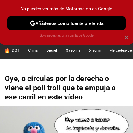
Ya puedes ver más de Motorpasion en Google
PRUEBAS
COCHES ELÉCTRICOS
OBSERVATORIO
F1
Añádenos como fuente preferida
Solo necesitas una cuenta de Google
×
HOY SE HABLA DE
DGT
China
Diésel
Gasolina
Xiaomi
Mercedes-Be
Oye, o circulas por la derecha o
viene el poli troll que te empuja a
ese carril en este vídeo