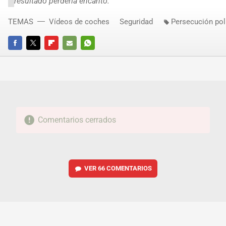
resultado perdería encanto.
TEMAS
Vídeos de coches
Seguridad
Persecución poli
FACEBOOK
TWITTER
FLIPBOARD
E-
WHATSAPP
MAIL
Comentarios cerrados
VER
66 COMENTARIOS