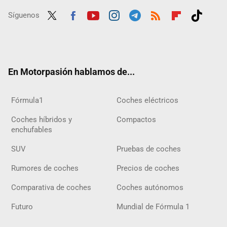
Síguenos
Twit
Fac
Yout
Inst
Tele
RSS
Flip
Tikt
ter
ebo
ube
agra
gra
boar
ok
ok
m
m
d
En Motorpasión hablamos de...
Fórmula1
Coches eléctricos
Coches híbridos y
Compactos
enchufables
SUV
Pruebas de coches
Rumores de coches
Precios de coches
Comparativa de coches
Coches autónomos
Futuro
Mundial de Fórmula 1