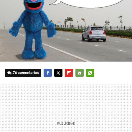
76 comentarios
FACEBOOK
TWITTER
FLIPBOARD
E-
WHATSAPP
MAIL