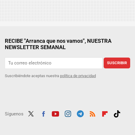
RECIBE "Arranca que nos vamos", NUESTRA
NEWSLETTER SEMANAL
SUSCRIBIR
Suscribiéndote aceptas nuestra
política de privacidad
Síguenos
Twit
Fac
Yout
Inst
Tele
RSS
Flip
Tikt
ter
ebo
ube
agra
gra
boar
ok