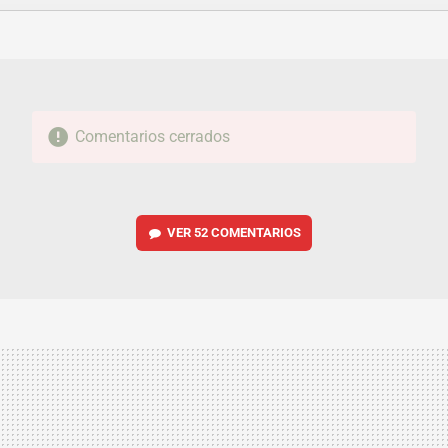
FACEBOOK
TWITTER
FLIPBOARD
E-
WHATSAPP
MAIL
Comentarios cerrados
VER
52 COMENTARIOS