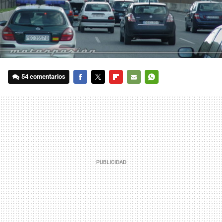
54 comentarios
FACEBOOK
TWITTER
FLIPBOARD
E-
WHATSAPP
MAIL