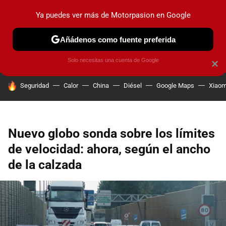
Ya puedes ver más de Motorpasion en Google
PRUEBAS
COCHES ELÉCTRICOS
OBSERVATORIO
F1
Añádenos como fuente preferida
Solo necesitas una cuenta de Google
×
HOY SE HABLA DE
Seguridad
Calor
China
Diésel
Google Maps
Xiaom
Nuevo globo sonda sobre los límites
de velocidad: ahora, según el ancho
de la calzada