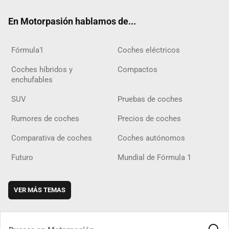
ok
m
m
d
En Motorpasión hablamos de...
Fórmula1
Coches eléctricos
Coches híbridos y
Compactos
enchufables
SUV
Pruebas de coches
Rumores de coches
Precios de coches
Comparativa de coches
Coches autónomos
Futuro
Mundial de Fórmula 1
VER MÁS TEMAS