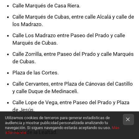
Calle Marqués de Casa Riera.
Calle Marqués de Cubas, entre calle Alcalá y calle de
los Madrazo.
Calle Los Madrazo entre Paseo del Prado y calle
Marqués de Cubas.
Calle Zorrilla, entre Paseo del Prado y calle Marqués
de Cubas.
Plaza de las Cortes.
Calle Cervantes, entre Plaza de Cánovas del Castillo
y calle Duque de Medinaceli.
Calle Lope de Vega, entre Paseo del Prado y Plaza
de Jesús.
Utilizamos cookies de terceros para generar estadísticas de
Plaza Cánovas del Castillo.
audiencia y mostrar publicidad personalizada analizando tu
navegación. Si sigues navegando estarás aceptando su uso.
Más
Plaza de la Lealtad.
información