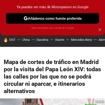
Ya puedes ver más de Motorpasion en Google
MENÚ
NUEVO
Añádenos como fuente preferida
PRUEBAS
COCHES ELÉCTRICOS
OBSERVATORIO
F1
Solo necesitas una cuenta de Google
×
HOY SE HABLA DE
DGT
China
Gasolina
Xiaomi
Mercedes-Benz
Alem
Mapa de cortes de tráfico en Madrid
por la visita del Papa León XIV: todas
las calles por las que no se podrá
circular ni aparcar, e itinerarios
alternativos