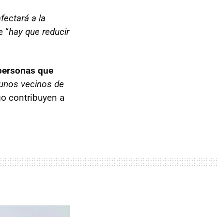
afectará a la
e “
hay que reducir
 personas que
unos vecinos de
go contribuyen a