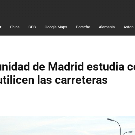
r
China
GPS
Google Maps
Porsche
Alemania
Aston 
nidad de Madrid estudia c
utilicen las carreteras