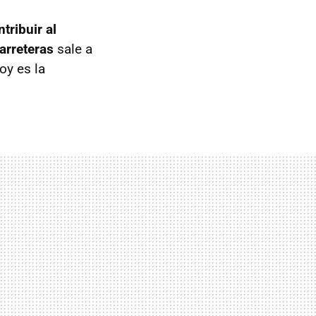
tribuir al
arreteras
sale a
oy es la