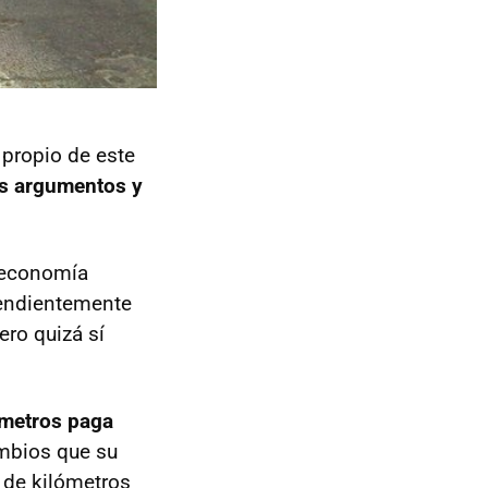
 propio de este
los argumentos y
a economía
pendientemente
ero quizá sí
ómetros paga
ambios que su
de kilómetros