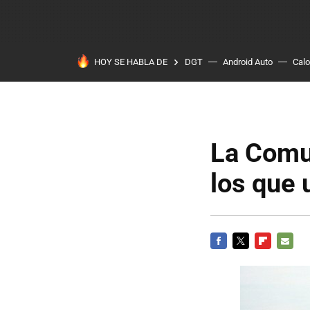
HOY SE HABLA DE
DGT
Android Auto
Calo
La Comu
los que 
FACEBOOK
TWITTER
FLIPBOARD
E-
MAIL