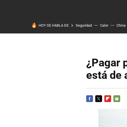
HOY SE HABLA DE
Seguridad
Calor
China
¿Pagar p
está de
FACEBOOK
TWITTER
FLIPBOARD
E-
MAIL