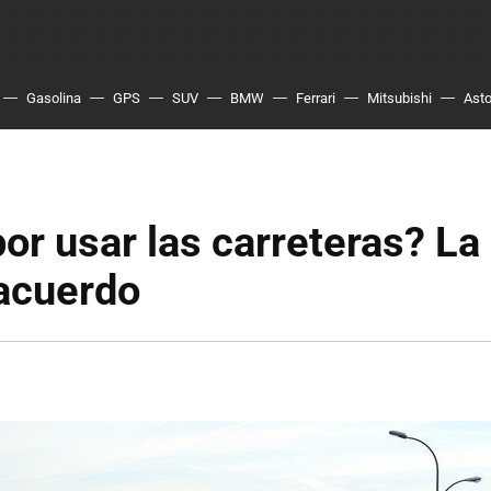
Gasolina
GPS
SUV
BMW
Ferrari
Mitsubishi
Asto
or usar las carreteras? L
 acuerdo