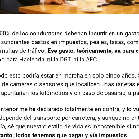
l 60% de los conductores deberían incurrir en un gast
n suficientes gastos en impuestos, peajes, tasas, com
multas de tráfico.
Ese gasto, teóricamente, va para 
 no para Hacienda, ni la
DGT
, ni la
AEC
.
odo esto podría estar en marcha en solo cinco años. 
d de cámaras o sensores que localicen unas tarjetas 
apuntarían los kilómetros y en caso de pasarse, a pa
nterior me he declarado totalmente en contra, y lo vu
depende del transporte por carretera, y aunque no en
a, sé que nuestro estilo de vida es insostenible si no
 tanto, todos tenemos que pagar y vía impuestos
.