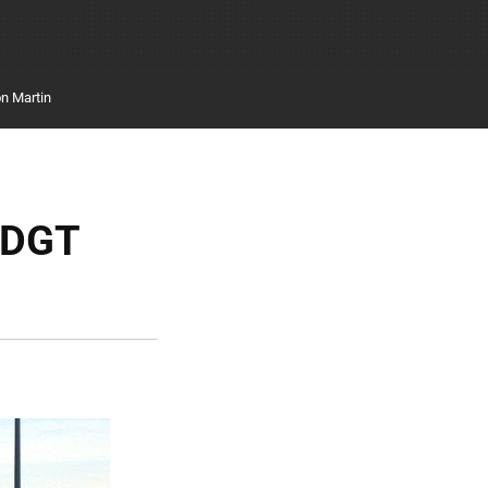
n Martin
a DGT