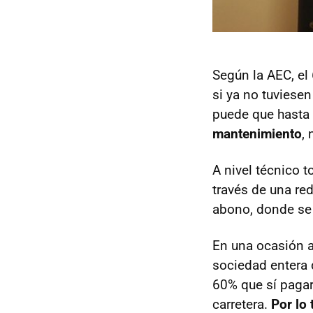
Según la
AEC
, e
si ya no tuviese
puede que hasta 
mantenimiento
,
A nivel técnico t
través de una re
abono, donde se 
En una ocasión a
sociedad entera 
60% que sí pagarí
carretera.
Por lo