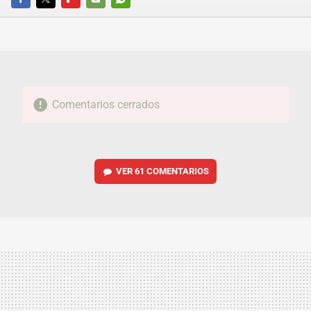
FACEBOOK
TWITTER
FLIPBOARD
E-
WHATSAPP
MAIL
Comentarios cerrados
VER
61 COMENTARIOS