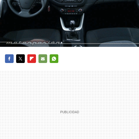
FACEBOOK
TWITTER
FLIPBOARD
E-
WHATSAPP
MAIL