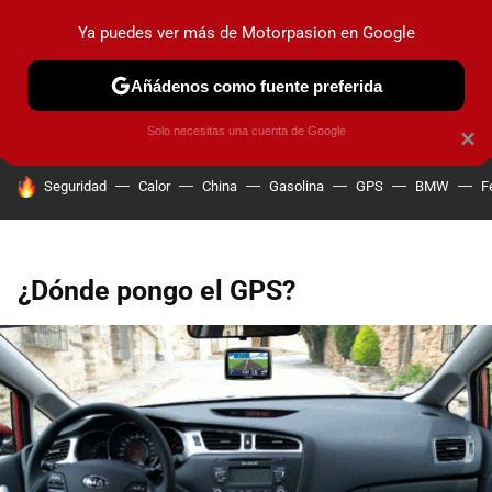
Ya puedes ver más de Motorpasion en Google
PRUEBAS
COCHES ELÉCTRICOS
OBSERVATORIO
F1
Añádenos como fuente preferida
Solo necesitas una cuenta de Google
×
HOY SE HABLA DE
Seguridad
Calor
China
Gasolina
GPS
BMW
F
¿Dónde pongo el GPS?