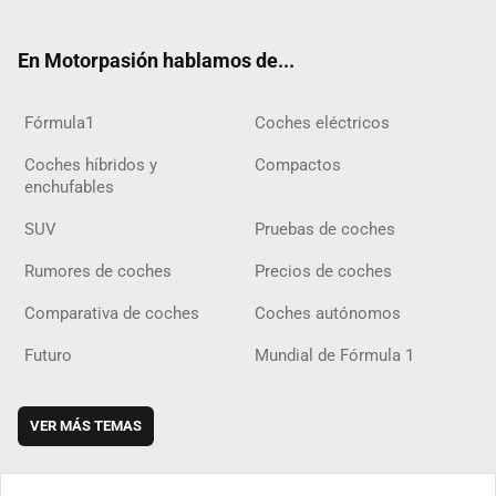
ter
ebo
ube
agra
gra
boar
ok
ok
m
m
d
En Motorpasión hablamos de...
Fórmula1
Coches eléctricos
Coches híbridos y
Compactos
enchufables
SUV
Pruebas de coches
Rumores de coches
Precios de coches
Comparativa de coches
Coches autónomos
Futuro
Mundial de Fórmula 1
VER MÁS TEMAS