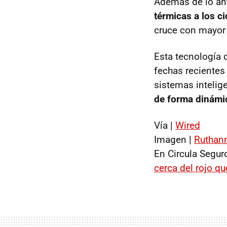
Además de lo ant
térmicas a los ci
cruce con mayor 
Esta tecnología 
fechas recientes
sistemas intelige
de forma dinámi
Vía |
Wired
Imagen |
Ruthan
En Circula Segur
cerca del rojo qu