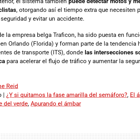
erior, el sistema también
puede detectar motos y m
clistas
, otorgando así el tiempo extra que necesiten 
seguridad y evitar un accidente.
de la empresa belga Traficon, ha sido puesta en fun
 en Orlando (Florida) y forman parte de la tendencia 
ntes de transporte (
ITS
), donde
las intersecciones s
ca
para acelerar el flujo de tráfico y aumentar la segu
ne Reid
o |
¿Y si quitamos la fase amarilla del semáforo?
,
El 
e del verde
,
Apurando el ámbar