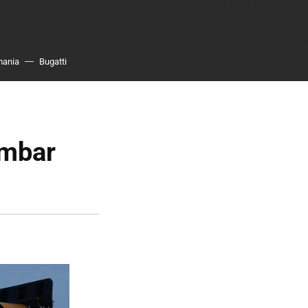
mania
Bugatti
ámbar