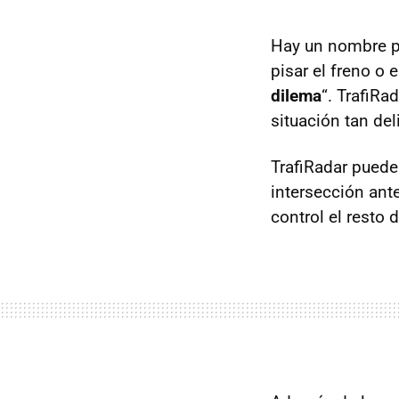
Hay un nombre p
pisar el freno o
dilema
“. TrafiRa
situación tan de
TrafiRadar pued
intersección ant
control el resto 