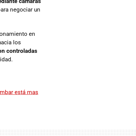
ediante cámaras
para negociar un
cionamiento en
hacia los
on controladas
ridad.
ámbar está mas