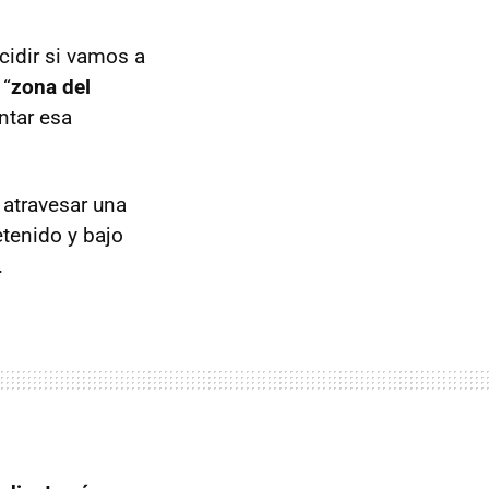
idir si vamos a
 “
zona del
ntar esa
 atravesar una
tenido y bajo
.