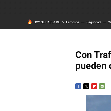
HOY SE HABLA DE
Famosos
Seguridad
Ca
Con Tra
pueden d
FACEBOOK
TWITTER
FLIPBOARD
E-
MAIL