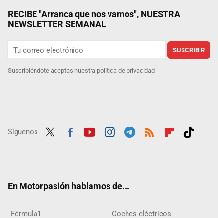
RECIBE "Arranca que nos vamos", NUESTRA
NEWSLETTER SEMANAL
SUSCRIBIR
Suscribiéndote aceptas nuestra
política de privacidad
Síguenos
Twit
Fac
Yout
Inst
Tele
RSS
Flip
Tikt
ter
ebo
ube
agra
gra
boar
ok
ok
m
m
d
En Motorpasión hablamos de...
Fórmula1
Coches eléctricos