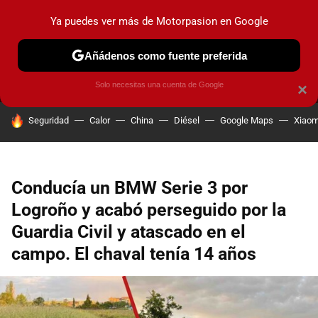
Ya puedes ver más de Motorpasion en Google
MENÚ
NUEVO
Añádenos como fuente preferida
PRUEBAS
COCHES ELÉCTRICOS
OBSERVATORIO
F1
Solo necesitas una cuenta de Google
×
HOY SE HABLA DE
Seguridad
Calor
China
Diésel
Google Maps
Xiaom
Conducía un BMW Serie 3 por
Logroño y acabó perseguido por la
Guardia Civil y atascado en el
campo. El chaval tenía 14 años