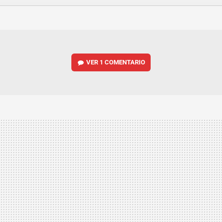
FACEBOOK
TWITTER
FLIPBOARD
E-
WHATSAPP
MAIL
VER
1 COMENTARIO