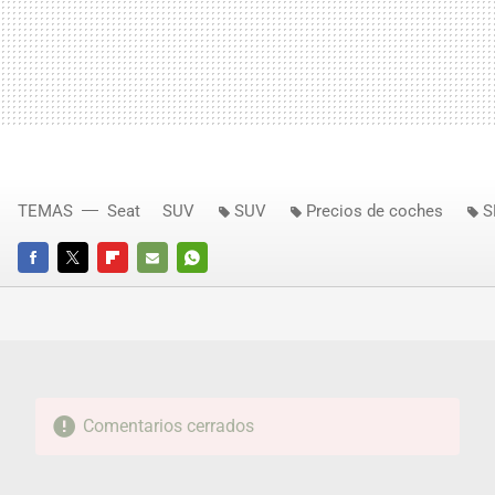
TEMAS
Seat
SUV
SUV
Precios de coches
S
FACEBOOK
TWITTER
FLIPBOARD
E-
WHATSAPP
MAIL
Comentarios cerrados