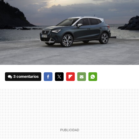
3 comentarios
FACEBOOK
TWITTER
FLIPBOARD
E-
WHATSAPP
MAIL