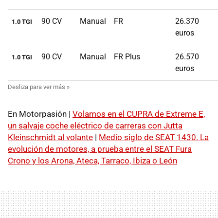
90 CV
Manual
FR
26.370
1.0 TGI
euros
90 CV
Manual
FR Plus
26.570
1.0 TGI
euros
En Motorpasión |
Volamos en el CUPRA de Extreme E,
un salvaje coche eléctrico de carreras con Jutta
Kleinschmidt al volante
|
Medio siglo de SEAT 1430. La
evolución de motores, a prueba entre el SEAT Fura
Crono y los Arona, Ateca, Tarraco, Ibiza o León