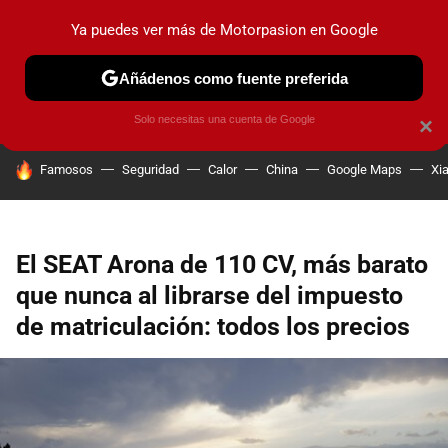
Ya puedes ver más de Motorpasion en Google
PRUEBAS
COCHES ELÉCTRICOS
OBSERVATORIO
F1
Añádenos como fuente preferida
Solo necesitas una cuenta de Google
×
HOY SE HABLA DE
Famosos
Seguridad
Calor
China
Google Maps
Xi
El SEAT Arona de 110 CV, más barato
que nunca al librarse del impuesto
de matriculación: todos los precios