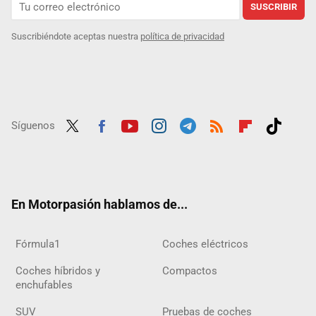
SUSCRIBIR
Suscribiéndote aceptas nuestra
política de privacidad
Síguenos
Twit
Fac
Yout
Inst
Tele
RSS
Flip
Tikt
ter
ebo
ube
agra
gra
boar
ok
ok
m
m
d
En Motorpasión hablamos de...
Fórmula1
Coches eléctricos
Coches híbridos y
Compactos
enchufables
SUV
Pruebas de coches