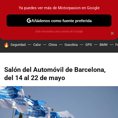
Ya puedes ver más de Motorpasion en Google
PRUEBAS
COCHES ELÉCTRICOS
OBSERVATORIO
F1
Añádenos como fuente preferida
Solo necesitas una cuenta de Google
×
HOY SE HABLA DE
Seguridad
Calor
China
Gasolina
GPS
BMW
F
Salón del Automóvil de Barcelona,
del 14 al 22 de mayo