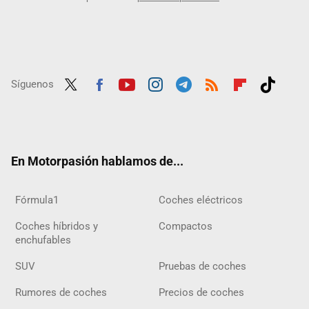
Síguenos
Twit
Fac
Yout
Inst
Tele
RSS
Flip
Tikt
ter
ebo
ube
agra
gra
boar
ok
ok
m
m
d
En Motorpasión hablamos de...
Fórmula1
Coches eléctricos
Coches híbridos y
Compactos
enchufables
SUV
Pruebas de coches
Rumores de coches
Precios de coches