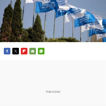
FACEBOOK
TWITTER
FLIPBOARD
E-
WHATSAPP
MAIL