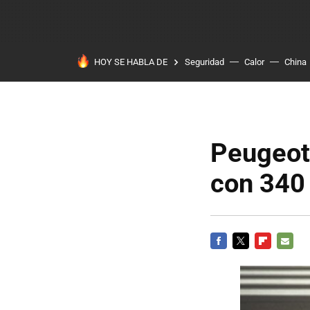
HOY SE HABLA DE
Seguridad
Calor
China
Peugeot 
con 340
FACEBOOK
TWITTER
FLIPBOARD
E-
MAIL