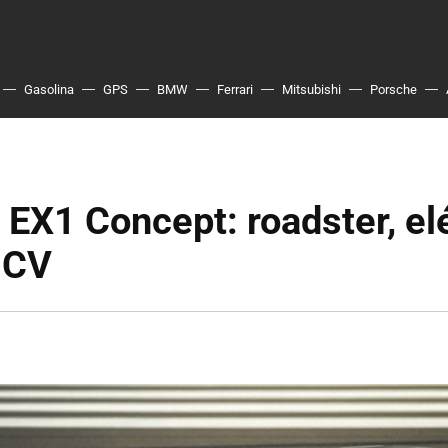
Gasolina
GPS
BMW
Ferrari
Mitsubishi
Porsche
EX1 Concept: roadster, elé
 CV