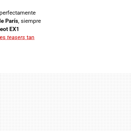
r perfectamente
e París
, siempre
eot EX1
res
teasers
tan