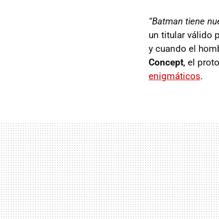
“Batman tiene nue
un titular válid
y cuando el homb
Concept
, el pro
enigmáticos
.