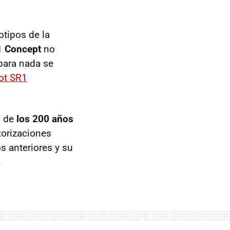
otipos de la
1 Concept
no
para nada se
ot SR1
n de
los 200 años
torizaciones
s anteriores y su
.