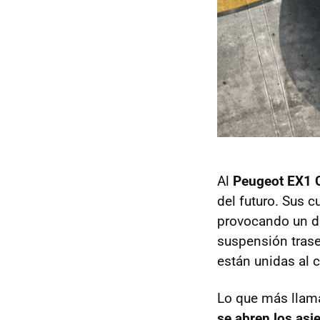
Al
Peugeot EX1 
del futuro. Sus 
provocando un di
suspensión trase
están unidas al 
Lo que más llama 
se abren los asi