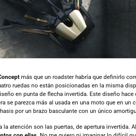
Concept
más que un roadster habría que definirlo co
cuatro ruedas no están posicionadas en la misma disp
seño en punta de flecha invertida. Este diseño hace
ra se parezca más al usada en una moto que en un c
chasis por un brazo basculante con un único amortig
la atención son las puertas, de apertura invertida. Al
entos con ellas
. No me quiero ni imaginar lo difícil q