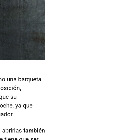
mo una barqueta
osición,
 que su
oche, ya que
uador.
 abrirlas
también
ue tiene que ser