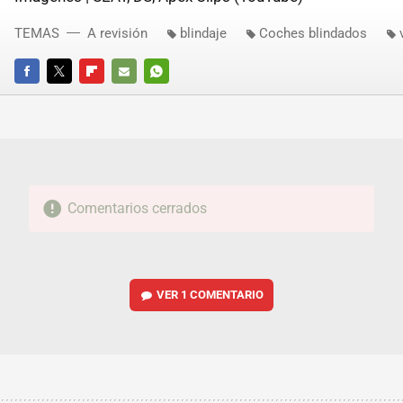
TEMAS
A revisión
blindaje
Coches blindados
FACEBOOK
TWITTER
FLIPBOARD
E-
WHATSAPP
MAIL
Comentarios cerrados
VER
1 COMENTARIO