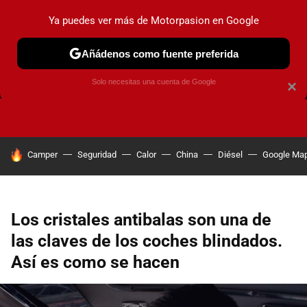
Ya puedes ver más de Motorpasion en Google
Añádenos como fuente preferida
FRENOS
CAMBIO DE ACEITE
AIRE ACONDICIONADO
Solo necesitas una cuenta de Google
×
HOY SE HABLA DE
Camper
Seguridad
Calor
China
Diésel
Google Ma
Los cristales antibalas son una de
las claves de los coches blindados.
Así es como se hacen