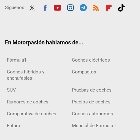
Síguenos
Twit
Fac
Yout
Inst
Tele
RSS
Flip
Tikt
ter
ebo
ube
agra
gra
boar
ok
ok
m
m
d
En Motorpasión hablamos de...
Fórmula1
Coches eléctricos
Coches híbridos y
Compactos
enchufables
SUV
Pruebas de coches
Rumores de coches
Precios de coches
Comparativa de coches
Coches autónomos
Futuro
Mundial de Fórmula 1