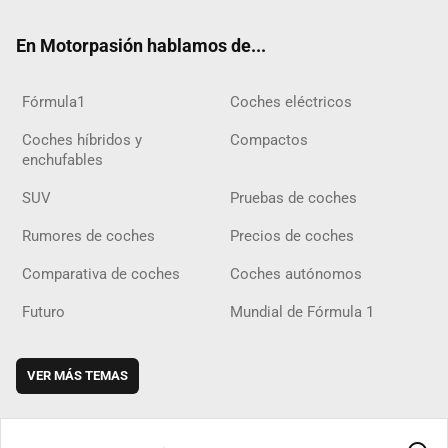
ok
m
m
d
En Motorpasión hablamos de...
Fórmula1
Coches eléctricos
Coches híbridos y
Compactos
enchufables
SUV
Pruebas de coches
Rumores de coches
Precios de coches
Comparativa de coches
Coches autónomos
Futuro
Mundial de Fórmula 1
VER MÁS TEMAS