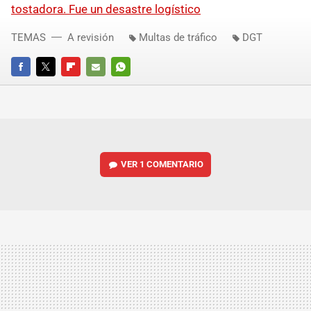
tostadora. Fue un desastre logístico
TEMAS
A revisión
Multas de tráfico
DGT
FACEBOOK
TWITTER
FLIPBOARD
E-
WHATSAPP
MAIL
VER
1 COMENTARIO