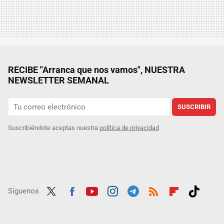
RECIBE "Arranca que nos vamos", NUESTRA
NEWSLETTER SEMANAL
SUSCRIBIR
Suscribiéndote aceptas nuestra
política de privacidad
Síguenos
Twit
Fac
Yout
Inst
Tele
RSS
Flip
Tikt
ter
ebo
ube
agra
gra
boar
ok