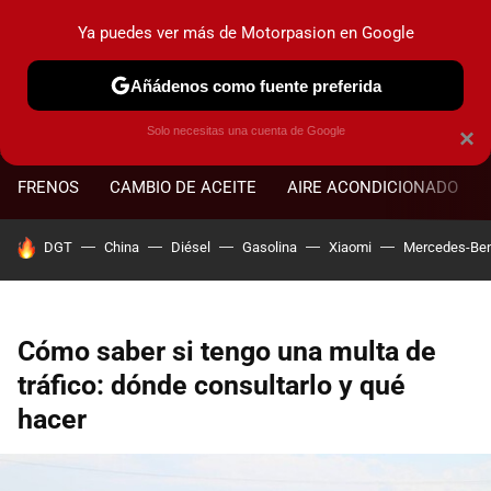
Ya puedes ver más de Motorpasion en Google
MENÚ
NUEVO
Añádenos como fuente preferida
Solo necesitas una cuenta de Google
×
FRENOS
CAMBIO DE ACEITE
AIRE ACONDICIONADO
HOY SE HABLA DE
DGT
China
Diésel
Gasolina
Xiaomi
Mercedes-Be
Cómo saber si tengo una multa de
tráfico: dónde consultarlo y qué
hacer