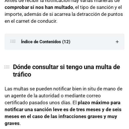
Antes de recibir la notificación hay varias maneras de
comprobar si nos han multado
, el tipo de sanción y el
importe, además de si acarrea la detracción de puntos
en el carnet de conducir.
Índice de Contenidos (12)
Dónde consultar si tengo una multa de tráfico
Dónde consultar si tengo una multa de
Tablón edictal del BOE
tráfico
DGT
Dirección Electrónica Vial
Las multas se pueden notificar bien in situ de mano de
un agente de la autoridad o mediante correo
App miDGT
certificado pasados unos días. El
plazo máximo para
Ayuntamiento
notificar una sanción leve es de tres meses y de seis
meses en el caso de las infracciones graves y muy
Por teléfono
graves
.