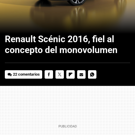
Renault Scénic 2016, fiel al
concepto del monovolumen
22 comentarios
FACEBOOK
TWITTER
FLIPBOARD
E-
WHATSAPP
MAIL