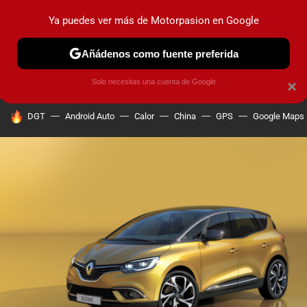
Ya puedes ver más de Motorpasion en Google
PRUEBAS
COCHES ELÉCTRICOS
OBSERVATORIO
F1
Añádenos como fuente preferida
Solo necesitas una cuenta de Google
×
HOY SE HABLA DE
DGT
Android Auto
Calor
China
GPS
Google Maps