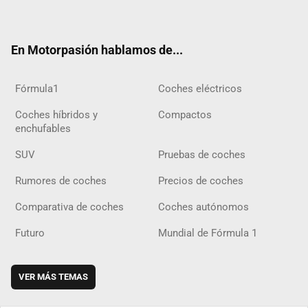
ter
ebo
ube
agra
gra
boar
ok
ok
m
m
d
En Motorpasión hablamos de...
Fórmula1
Coches eléctricos
Coches híbridos y
Compactos
enchufables
SUV
Pruebas de coches
Rumores de coches
Precios de coches
Comparativa de coches
Coches autónomos
Futuro
Mundial de Fórmula 1
VER MÁS TEMAS