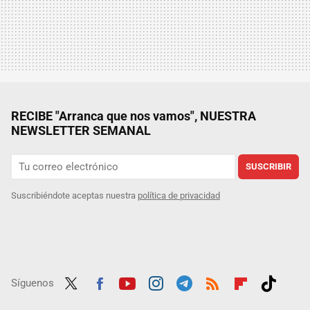
RECIBE "Arranca que nos vamos", NUESTRA
NEWSLETTER SEMANAL
SUSCRIBIR
Suscribiéndote aceptas nuestra
política de privacidad
Síguenos
Twit
Fac
Yout
Inst
Tele
RSS
Flip
Tikt