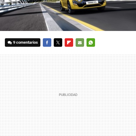
9 comentarios
FACEBOOK
TWITTER
FLIPBOARD
E-
WHATSAPP
MAIL