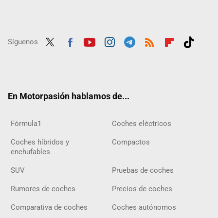
Síguenos
Twit
Fac
Yout
Inst
Tele
RSS
Flip
Tikt
ter
ebo
ube
agra
gra
boar
ok
ok
m
m
d
En Motorpasión hablamos de...
Fórmula1
Coches eléctricos
Coches híbridos y
Compactos
enchufables
SUV
Pruebas de coches
Rumores de coches
Precios de coches
Comparativa de coches
Coches autónomos