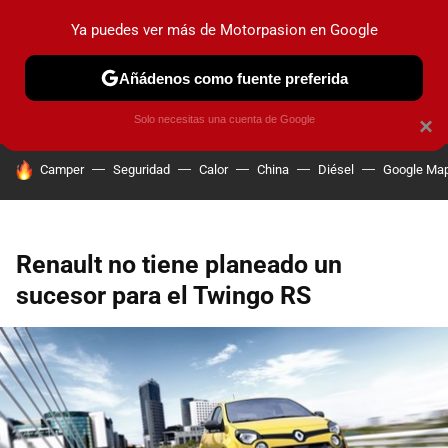
Ya puedes ver más de Motorpasion en Google
PRUEBAS
COCHES ELÉCTRICOS
OBSERVATORIO
F1
Añádenos como fuente preferida
Solo necesitas una cuenta de Google
×
HOY SE HABLA DE
Camper
Seguridad
Calor
China
Diésel
Google Ma
Renault no tiene planeado un
sucesor para el Twingo RS