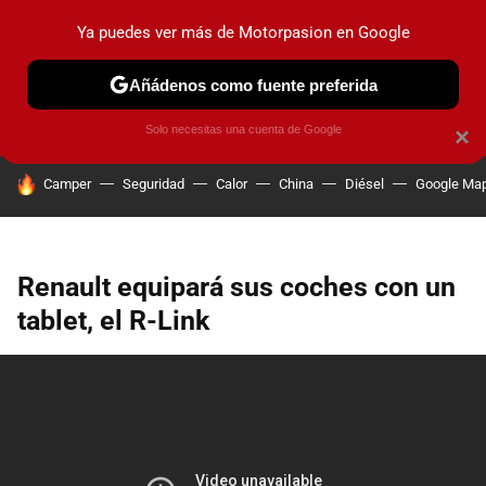
Ya puedes ver más de Motorpasion en Google
PRUEBAS
COCHES ELÉCTRICOS
OBSERVATORIO
F1
Añádenos como fuente preferida
Solo necesitas una cuenta de Google
×
HOY SE HABLA DE
Camper
Seguridad
Calor
China
Diésel
Google Ma
Renault equipará sus coches con un
tablet, el R-Link