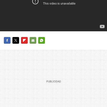
FACEBOOK
TWITTER
FLIPBOARD
E-
WHATSAPP
MAIL