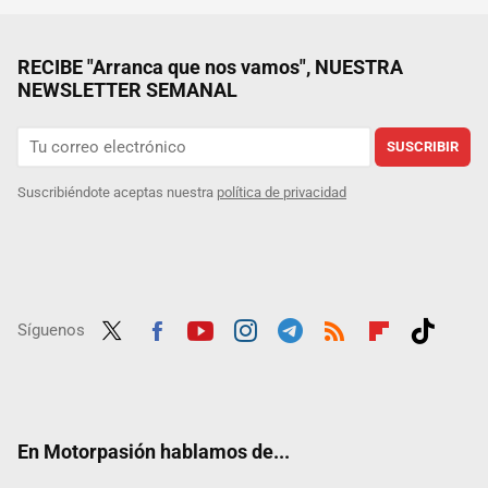
RECIBE "Arranca que nos vamos", NUESTRA
NEWSLETTER SEMANAL
SUSCRIBIR
Suscribiéndote aceptas nuestra
política de privacidad
Síguenos
Twit
Fac
Yout
Inst
Tele
RSS
Flip
Tikt
ter
ebo
ube
agra
gra
boar
ok
ok
m
m
d
En Motorpasión hablamos de...