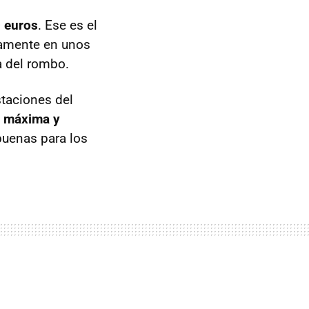
0 euros
. Ese es el
ramente en unos
a del rombo.
taciones del
d máxima y
buenas para los