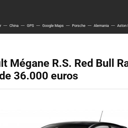
r
China
GPS
Google Maps
Porsche
Alemania
Aston 
lt Mégane R.S. Red Bull R
de 36.000 euros