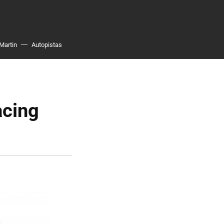
Martin
Autopistas
acing