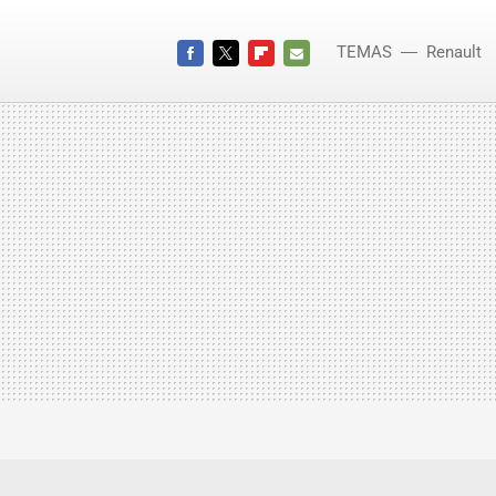
TEMAS
Renault
FACEBOOK
TWITTER
FLIPBOARD
E-
MAIL