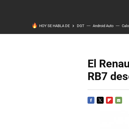
HOY SE HABLA DE
DGT
Android Auto
Calo
El Renau
RB7 des
FACEBOOK
TWITTER
FLIPBOARD
E-
MAIL