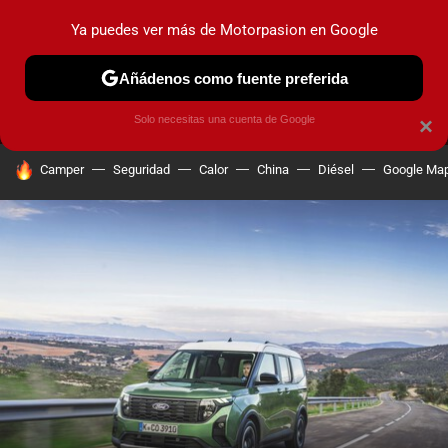
Ya puedes ver más de Motorpasion en Google
MENÚ
NUEVO
Añádenos como fuente preferida
PRUEBAS
COCHES ELÉCTRICOS
OBSERVATORIO
F1
Solo necesitas una cuenta de Google
×
HOY SE HABLA DE
Camper
Seguridad
Calor
China
Diésel
Google Ma