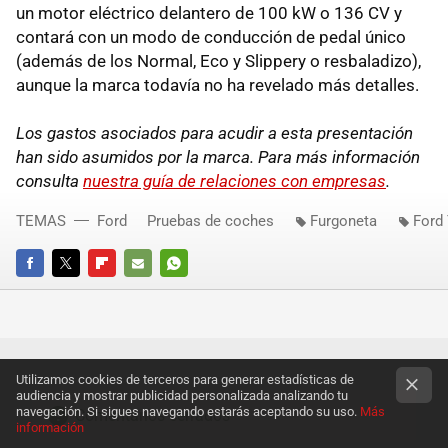
un motor eléctrico delantero de 100 kW o 136 CV y
contará con un modo de conducción de pedal único
(además de los Normal, Eco y Slippery o resbaladizo),
aunque la marca todavía no ha revelado más detalles.
Los gastos asociados para acudir a esta presentación
han sido asumidos por la marca. Para más información
consulta
nuestra guía de relaciones con empresas
.
TEMAS
Ford
Pruebas de coches
Furgoneta
Ford
FACEBOOK
TWITTER
FLIPBOARD
E-
WHATSAPP
MAIL
Utilizamos cookies de terceros para generar estadísticas de
audiencia y mostrar publicidad personalizada analizando tu
navegación. Si sigues navegando estarás aceptando su uso.
Más
Comentarios cerrados
información