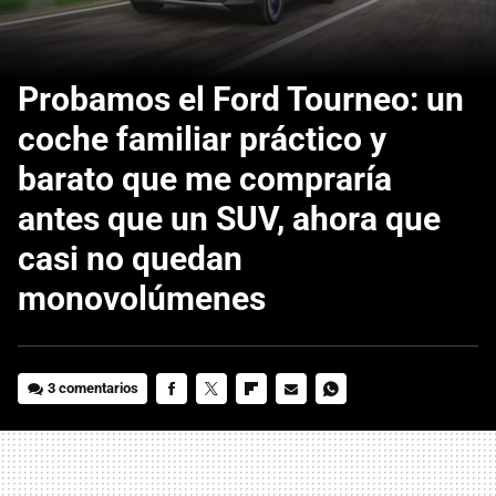
Probamos el Ford Tourneo: un
coche familiar práctico y
barato que me compraría
antes que un SUV, ahora que
casi no quedan
monovolúmenes
3 comentarios
FACEBOOK
TWITTER
FLIPBOARD
E-
WHATSAPP
MAIL