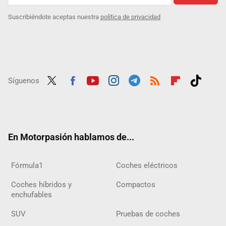
Suscribiéndote aceptas nuestra
política de privacidad
Síguenos
Twit
Fac
Yout
Inst
Tele
RSS
Flip
Tikt
ter
ebo
ube
agra
gra
boar
ok
ok
m
m
d
En Motorpasión hablamos de...
Fórmula1
Coches eléctricos
Coches híbridos y
Compactos
enchufables
SUV
Pruebas de coches