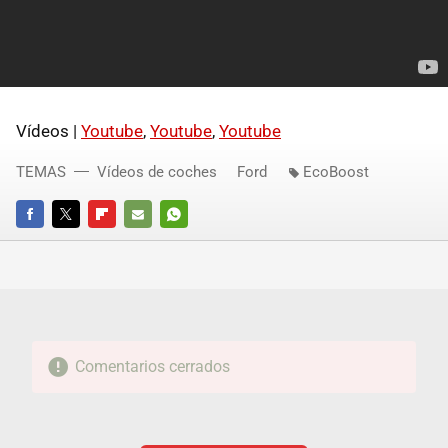
Vídeos |
Youtube
,
Youtube
,
Youtube
TEMAS
Vídeos de coches
Ford
EcoBoost
FACEBOOK
TWITTER
FLIPBOARD
E-
WHATSAPP
MAIL
Comentarios cerrados