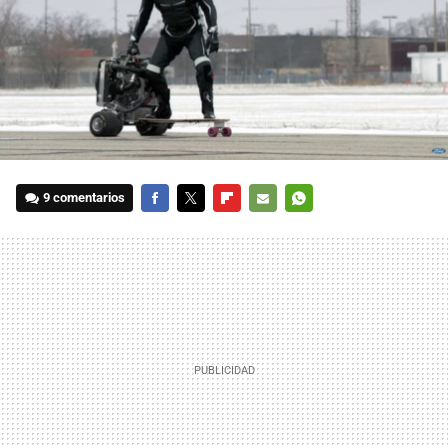
9 comentarios
FACEBOOK
TWITTER
FLIPBOARD
E-
WHATSAPP
MAIL