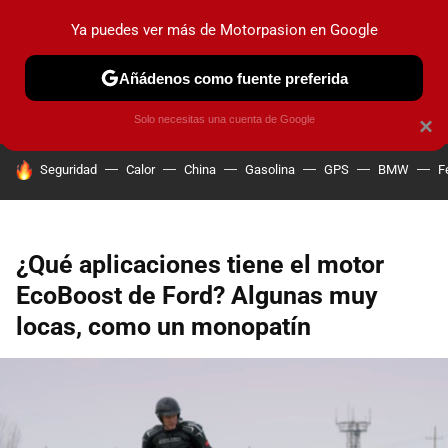
Ya puedes ver más de Motorpasion en Google
PRUEBAS
COCHES ELÉCTRICOS
OBSERVATORIO
F1
Añádenos como fuente preferida
Solo necesitas una cuenta de Google
×
HOY SE HABLA DE
Seguridad
Calor
China
Gasolina
GPS
BMW
F
¿Qué aplicaciones tiene el motor
EcoBoost de Ford? Algunas muy
locas, como un monopatín