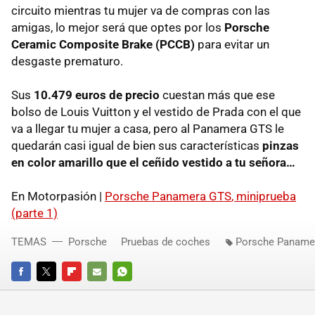
circuito mientras tu mujer va de compras con las
amigas, lo mejor será que optes por los
Porsche
Ceramic Composite Brake (
PCCB
)
para evitar un
desgaste prematuro.
Sus
10.479 euros de precio
cuestan más que ese
bolso de Louis Vuitton y el vestido de Prada con el que
va a llegar tu mujer a casa, pero al Panamera
GTS
le
quedarán casi igual de bien sus características
pinzas
en color amarillo que el ceñido vestido a tu señora…
En Motorpasión |
Porsche Panamera
GTS
, miniprueba
(parte 1)
TEMAS
Porsche
Pruebas de coches
Porsche Paname
FACEBOOK
TWITTER
FLIPBOARD
E-
WHATSAPP
MAIL