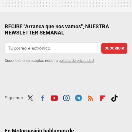
RECIBE "Arranca que nos vamos", NUESTRA
NEWSLETTER SEMANAL
SUSCRIBIR
Suscribiéndote aceptas nuestra
política de privacidad
Síguenos
Twit
Fac
Yout
Inst
Tele
RSS
Flip
Tikt
ter
ebo
ube
agra
gra
boar
ok
ok
m
m
d
En Motorpasión hablamos de...