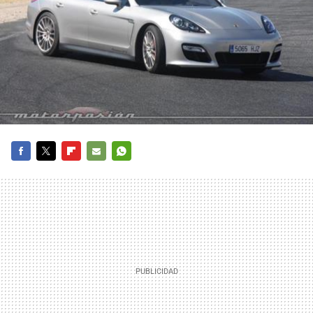
FACEBOOK
TWITTER
FLIPBOARD
E-
WHATSAPP
MAIL