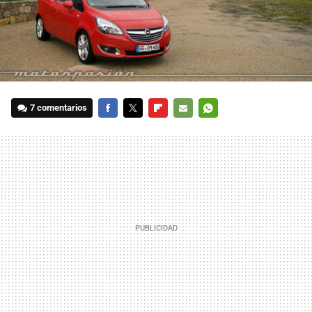
7 comentarios
FACEBOOK
TWITTER
FLIPBOARD
E-
WHATSAPP
MAIL