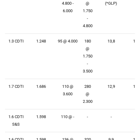
4.800 -
@
(*GLP)
6.000
1.750
-
4.800
1.3 CDTI
1.248
95 @ 4.000
180
13,8
168
@
1.750
-
3.500
1.7 CDTI
1.686
110 @
280
12,9
178
3.600
@
2.300
1.6 CDTI
1.598
110 @ -
-
-
-
S&S
1.6 CDTI
1.598
136 @
320
9,9
197