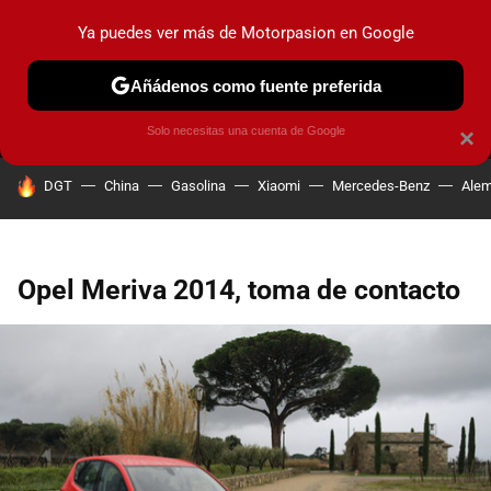
Ya puedes ver más de Motorpasion en Google
MENÚ
NUEVO
Añádenos como fuente preferida
PRUEBAS
COCHES ELÉCTRICOS
OBSERVATORIO
F1
Solo necesitas una cuenta de Google
×
HOY SE HABLA DE
DGT
China
Gasolina
Xiaomi
Mercedes-Benz
Alem
Opel Meriva 2014, toma de contacto