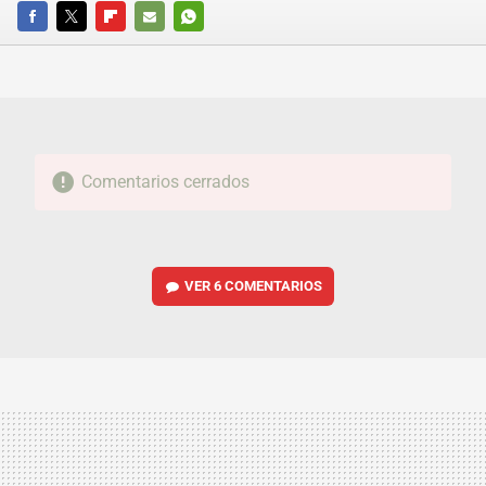
FACEBOOK
TWITTER
FLIPBOARD
E-
WHATSAPP
MAIL
Comentarios cerrados
VER
6 COMENTARIOS