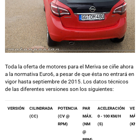
Toda la oferta de motores para el Meriva se ciñe ahora
a la normativa Euro6, a pesar de que ésta no entrará en
vigor hasta septiembre de 2015. Los datos técnicos
de las diferentes versiones son los siguientes:
VERSIÓN
CILINDRADA
POTENCIA
PAR
ACELERACIÓN
VEL.
(CC)
(CV @
MÁX.
0 - 100 KM/H
MÁX.
RPM)
(NM
(S)
(KM/
@
RPM)