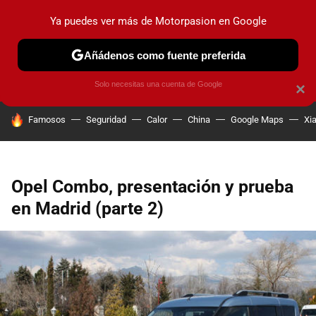
Ya puedes ver más de Motorpasion en Google
PRUEBAS
COCHES ELÉCTRICOS
OBSERVATORIO
F1
Añádenos como fuente preferida
Solo necesitas una cuenta de Google
×
HOY SE HABLA DE
Famosos
Seguridad
Calor
China
Google Maps
Xi
Opel Combo, presentación y prueba
en Madrid (parte 2)