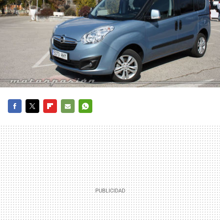
FACEBOOK
TWITTER
FLIPBOARD
E-
WHATSAPP
MAIL