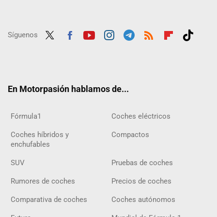
Síguenos
Twit
Fac
Yout
Inst
Tele
RSS
Flip
Tikt
ter
ebo
ube
agra
gra
boar
ok
ok
m
m
d
En Motorpasión hablamos de...
Fórmula1
Coches eléctricos
Coches híbridos y
Compactos
enchufables
SUV
Pruebas de coches
Rumores de coches
Precios de coches
Comparativa de coches
Coches autónomos