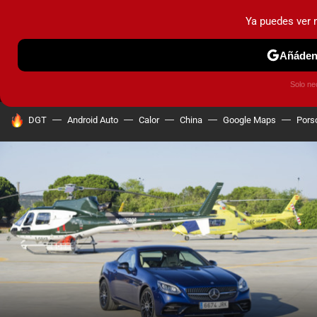
Ya puedes ver
MENÚ
NUEVO
Añádeno
PRUEBAS
COCHES ELÉCTRICOS
OBSERVATORIO
F1
Solo ne
HOY SE HABLA DE
DGT
Android Auto
Calor
China
Google Maps
Pors