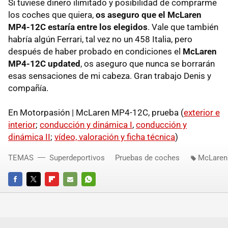
Si tuviese dinero ilimitado y posibilidad de comprarme
los coches que quiera,
os aseguro que el McLaren
MP4-12C estaría entre los elegidos
. Vale que también
habría algún Ferrari, tal vez no un 458 Italia, pero
después de haber probado en condiciones el
McLaren
MP4-12C updated
, os aseguro que nunca se borrarán
esas sensaciones de mi cabeza. Gran trabajo Denis y
compañía.
En Motorpasión | McLaren MP4-12C, prueba (
exterior e
interior
;
conducción y dinámica I
,
conducción y
dinámica II
;
vídeo, valoración y ficha técnica
)
TEMAS
Superdeportivos
Pruebas de coches
McLaren
FACEBOOK
TWITTER
FLIPBOARD
E-
WHATSAPP
MAIL