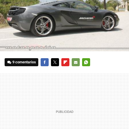
9 comentarios
FACEBOOK
TWITTER
FLIPBOARD
E-
WHATSAPP
MAIL