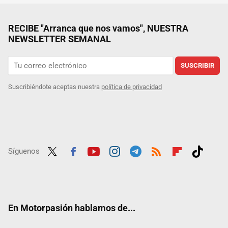
RECIBE "Arranca que nos vamos", NUESTRA
NEWSLETTER SEMANAL
SUSCRIBIR
Suscribiéndote aceptas nuestra
política de privacidad
Síguenos
Twit
Fac
Yout
Inst
Tele
RSS
Flip
Tikt
ter
ebo
ube
agra
gra
boar
ok
ok
m
m
d
En Motorpasión hablamos de...