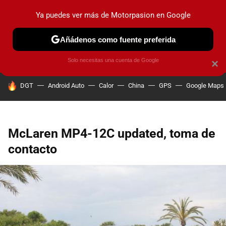
Ya puedes ver más de Motorpasion en Google
PRUEBAS
COCHES ELÉCTRICOS
OBSERVATORIO
F1
Añádenos como fuente preferida
Solo necesitas una cuenta de Google
×
HOY SE HABLA DE
DGT
Android Auto
Calor
China
GPS
Google Maps
McLaren MP4-12C updated, toma de
contacto