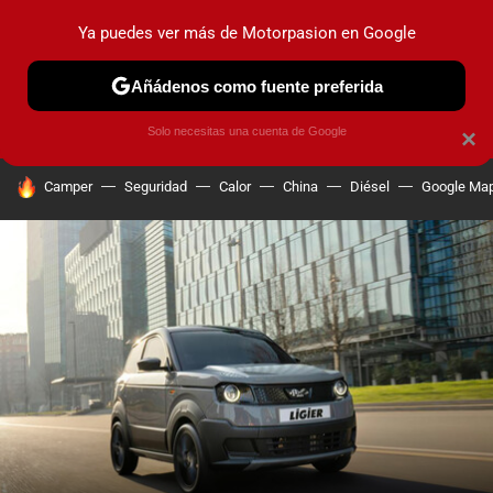
Ya puedes ver más de Motorpasion en Google
PRUEBAS
COCHES ELÉCTRICOS
OBSERVATORIO
F1
Añádenos como fuente preferida
Solo necesitas una cuenta de Google
×
HOY SE HABLA DE
Camper
Seguridad
Calor
China
Diésel
Google Ma