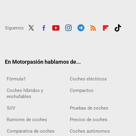
Síguenos
Twit
Fac
Yout
Inst
Tele
RSS
Flip
Tikt
ter
ebo
ube
agra
gra
boar
ok
ok
m
m
d
En Motorpasión hablamos de...
Fórmula1
Coches eléctricos
Coches híbridos y
Compactos
enchufables
SUV
Pruebas de coches
Rumores de coches
Precios de coches
Comparativa de coches
Coches autónomos