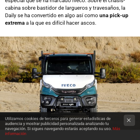
especial que se ha marcado Iveco. Sobre el chasis-
cabina sobre bastidor de largueros y travesaños, la
Daily se ha convertido en algo así como
una pick-up
extrema
a la que es difícil hacer ascos.
Utilizamos cookies de terceros para generar estadísticas de
audiencia y mostrar publicidad personalizada analizando tu
navegación. Si sigues navegando estarás aceptando su uso.
Más
información