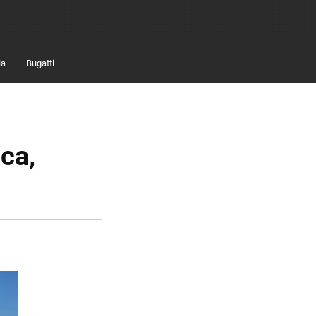
ia
Bugatti
ca,