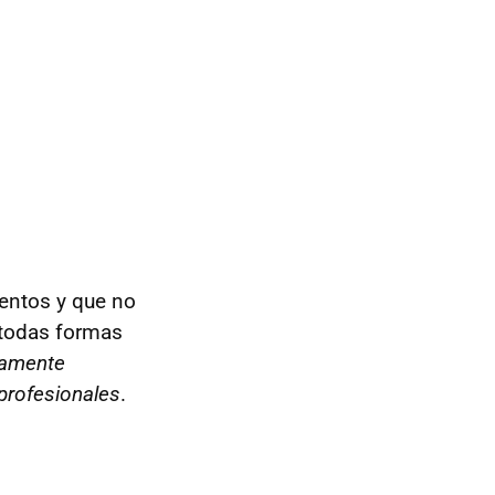
ventos y que no
 todas formas
damente
 profesionales
.