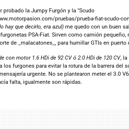
r probado la Jumpy Furgón y la "Scudo
www.motorpasion.com/pruebas/prueba-fiat-scudo-co
o hay que decirlo, era azul)
me quedo con un buen sa
 furgonetas PSA-Fiat. Sirven como camión pequeño, 
porte de _malacatones_, para humillar GTIs en puerto
e con motor 1.6 HDi de 92 CV ó 2.0 HDi de 120 CV
, l
 los furgones para evitar la rotura de la barrera del 
 mensajería urgente. No se plantearon meter el 3.0 V
cía falta, igualmente son rápidas.