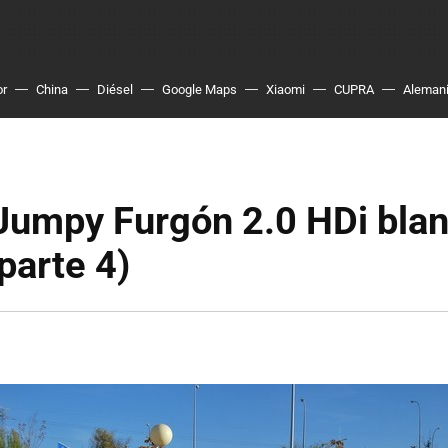
or
China
Diésel
Google Maps
Xiaomi
CUPRA
Aleman
Jumpy Furgón 2.0 HDi blan
parte 4)