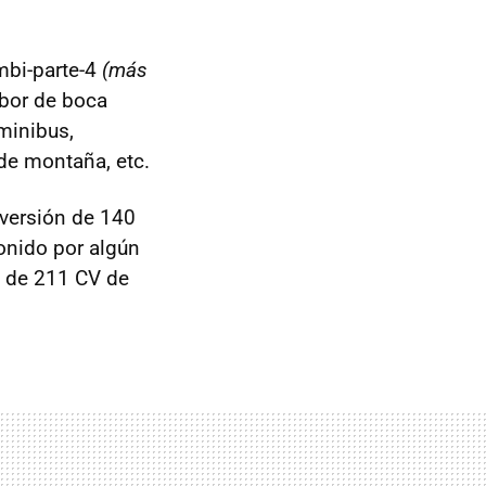
mbi-parte-4
(más
bor de boca
minibus,
 de montaña, etc.
a versión de 140
sonido por algún
6 de 211 CV de