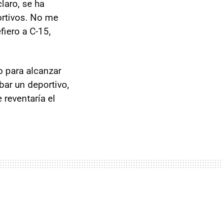
laro, se ha
ortivos. No me
iero a C-15,
o para alcanzar
bar un deportivo,
 reventaría el