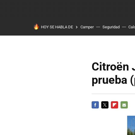
HOY SE HABLA DE
Camper
Seguridad
Cal
Citroën 
prueba (
FACEBOOK
TWITTER
FLIPBOARD
E-
MAIL