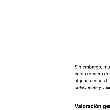
Sin embargo, muc
había manera de 
algunas cosas h
polivanente y vál
Valoración ge