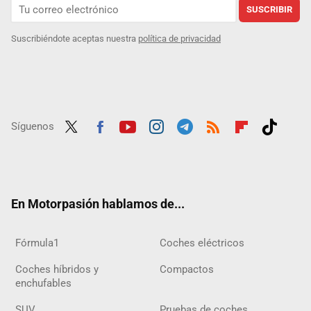
SUSCRIBIR
Suscribiéndote aceptas nuestra
política de privacidad
Síguenos
Twit
Fac
Yout
Inst
Tele
RSS
Flip
Tikt
ter
ebo
ube
agra
gra
boar
ok
ok
m
m
d
En Motorpasión hablamos de...
Fórmula1
Coches eléctricos
Coches híbridos y
Compactos
enchufables
SUV
Pruebas de coches