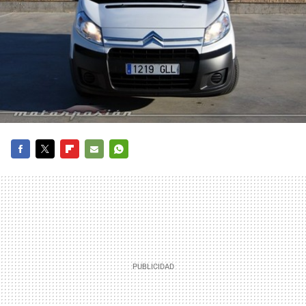
FACEBOOK
TWITTER
FLIPBOARD
E-
WHATSAPP
MAIL