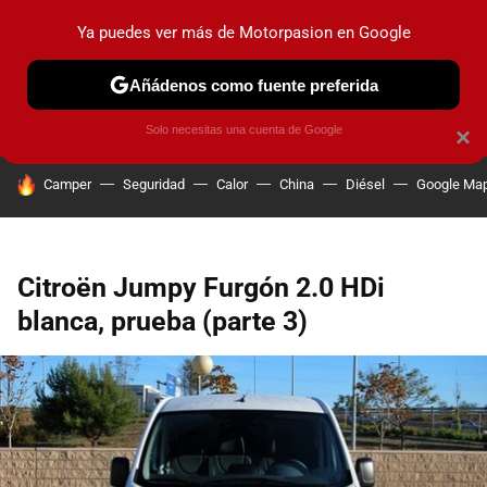
Ya puedes ver más de Motorpasion en Google
PRUEBAS
COCHES ELÉCTRICOS
OBSERVATORIO
F1
Añádenos como fuente preferida
Solo necesitas una cuenta de Google
×
HOY SE HABLA DE
Camper
Seguridad
Calor
China
Diésel
Google Ma
Citroën Jumpy Furgón 2.0 HDi
blanca, prueba (parte 3)