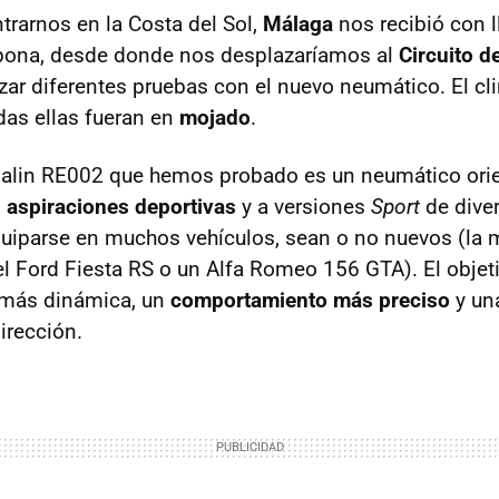
trarnos en la Costa del Sol,
Málaga
nos recibió con l
epona, desde donde nos desplazaríamos al
Circuito d
izar diferentes pruebas con el nuevo neumático. El c
odas ellas fueran en
mojado
.
nalin RE002 que hemos probado es un neumático ori
 aspiraciones deportivas
y a versiones
Sport
de dive
uiparse en muchos vehículos, sean o no nuevos (la 
 Ford Fiesta RS o un Alfa Romeo 156 GTA). El objeti
más dinámica, un
comportamiento más preciso
y un
irección.