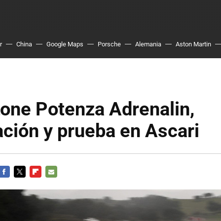
r
China
Google Maps
Porsche
Alemania
Aston Martin
one Potenza Adrenalin,
ción y prueba en Ascari
FACEBOOK
TWITTER
FLIPBOARD
E-
MAIL