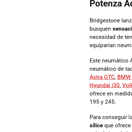
Potenza A
Bridgestone lan
busquen
sensaci
necesidad de ten
equiparían neum
Este neumático A
neumático de tac
Astra GTC
,
BMW S
Hyundai i30
,
Vol
ofrece en medid
195 y 245.
Para conseguir l
sílice
que ofrece 