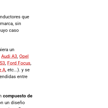
onductores que
marca, sin
 cuyo caso
iera un
,
Audi A3
,
Opel
DS3
,
Ford Focus
,
e A
, etc...). y se
endidas entre
un
compuesto de
con un diseño