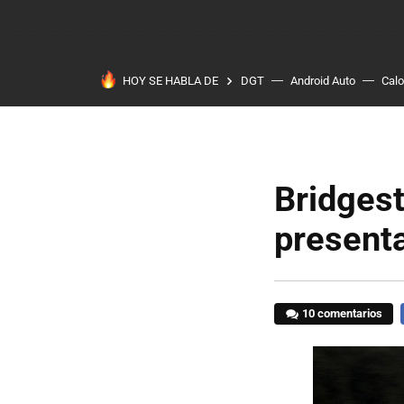
HOY SE HABLA DE
DGT
Android Auto
Calo
Bridgest
presenta
10 comentarios