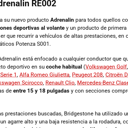
drenalin RE002
za su nuevo producto
Adrenalin
para todos quellos c
ones deportivas al volante
y un producto de primera 
er que recurrir a vehículos de altas prestaciones, en
áticos Potenza S001.
drenalin está enfocado a cualquier conductor que qu
to deportivo en su
coche habitual
(
Volkswagen Golf
erie 1
,
Alfa Romeo Giulietta
,
Peugeot 208
,
Citroën 
kswagen Scirocco
,
Renault Clio
,
Mercedes-Benz Clas
as de
entre 15 y 18 pulgadas
y con secciones compr
as prestaciones buscadas, Bridgestone ha utilizado 
un agarre alto y una baja resistencia a la rodadura, 