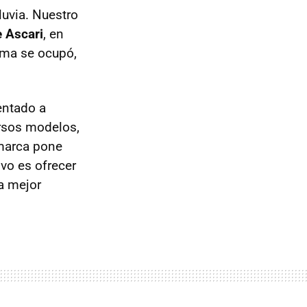
luvia. Nuestro
e Ascari
, en
lima se ocupó,
entado a
rsos modelos,
marca pone
vo es ofrecer
a mejor