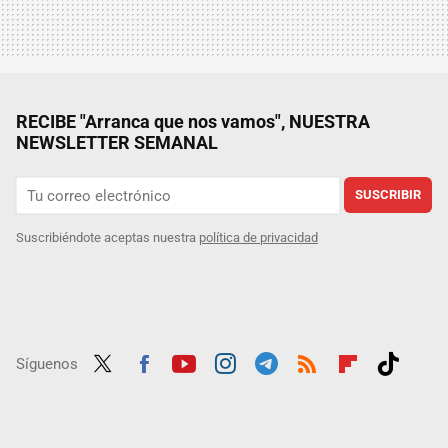
RECIBE "Arranca que nos vamos", NUESTRA
NEWSLETTER SEMANAL
SUSCRIBIR
Suscribiéndote aceptas nuestra
política de privacidad
Síguenos
Twit
Fac
Yout
Inst
Tele
RSS
Flip
Tikt
ter
ebo
ube
agra
gra
boar
ok