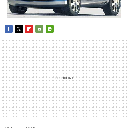
FACEBOOK
TWITTER
FLIPBOARD
E-
WHATSAPP
MAIL