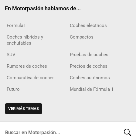
ok
m
m
d
En Motorpasión hablamos de...
Fórmula1
Coches eléctricos
Coches híbridos y
Compactos
enchufables
SUV
Pruebas de coches
Rumores de coches
Precios de coches
Comparativa de coches
Coches autónomos
Futuro
Mundial de Fórmula 1
VER MÁS TEMAS