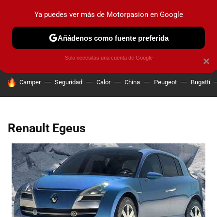
Ya puedes ver más de Motorpasion en Google
PRUEBAS
COCHES ELÉCTRICOS
OBSERVATORIO
F1
Añádenos como fuente preferida
Solo necesitas una cuenta de Google
×
HOY SE HABLA DE
Camper
Seguridad
Calor
China
Peugeot
Bugatti
Renault Egeus