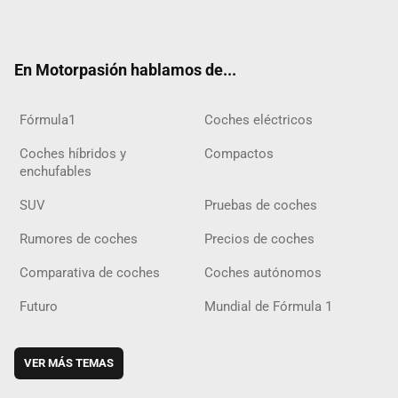
ter
ebo
ube
agra
gra
boar
ok
ok
m
m
d
En Motorpasión hablamos de...
Fórmula1
Coches eléctricos
Coches híbridos y
Compactos
enchufables
SUV
Pruebas de coches
Rumores de coches
Precios de coches
Comparativa de coches
Coches autónomos
Futuro
Mundial de Fórmula 1
VER MÁS TEMAS