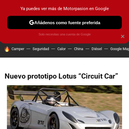
Ya puedes ver más de Motorpasion en Google
PRUEBAS
COCHES ELÉCTRICOS
OBSERVATORIO
F1
Añádenos como fuente preferida
Solo necesitas una cuenta de Google
×
HOY SE HABLA DE
Camper
Seguridad
Calor
China
Diésel
Google Ma
Nuevo prototipo Lotus “Circuit Car”