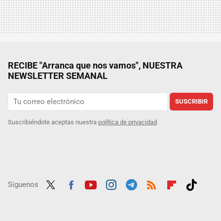
RECIBE "Arranca que nos vamos", NUESTRA
NEWSLETTER SEMANAL
SUSCRIBIR
Suscribiéndote aceptas nuestra
política de privacidad
Síguenos
Twit
Fac
Yout
Inst
Tele
RSS
Flip
Tikt
ter
ebo
ube
agra
gra
boar
ok