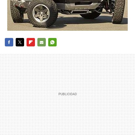
FACEBOOK
TWITTER
FLIPBOARD
E-
WHATSAPP
MAIL