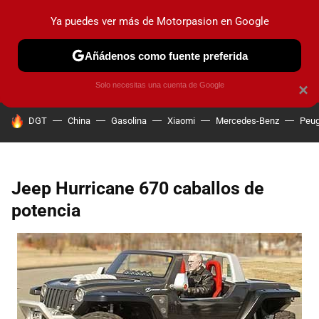
Ya puedes ver más de Motorpasion en Google
PRUEBAS
COCHES ELÉCTRICOS
OBSERVATORIO
F1
Añádenos como fuente preferida
Solo necesitas una cuenta de Google
×
HOY SE HABLA DE
DGT
China
Gasolina
Xiaomi
Mercedes-Benz
Peug
Jeep Hurricane 670 caballos de
potencia