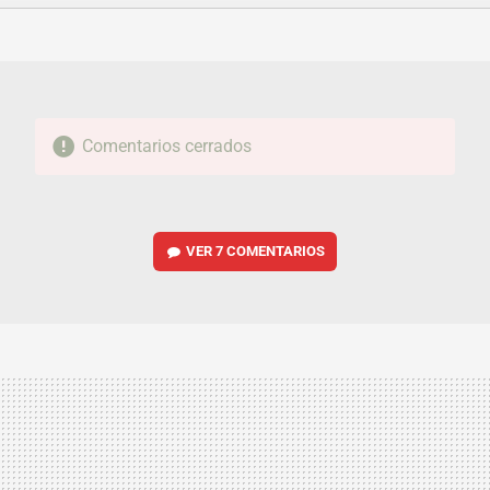
FACEBOOK
TWITTER
FLIPBOARD
E-
WHATSAPP
MAIL
Comentarios cerrados
VER
7 COMENTARIOS