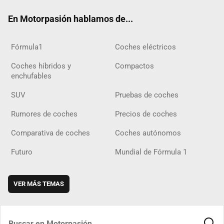
ok
m
m
d
En Motorpasión hablamos de...
Fórmula1
Coches eléctricos
Coches híbridos y
Compactos
enchufables
SUV
Pruebas de coches
Rumores de coches
Precios de coches
Comparativa de coches
Coches autónomos
Futuro
Mundial de Fórmula 1
VER MÁS TEMAS