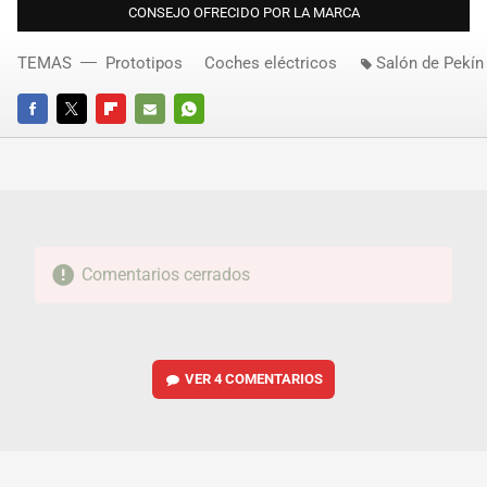
CONSEJO OFRECIDO POR LA MARCA
TEMAS
Prototipos
Coches eléctricos
Salón de Pekín
FACEBOOK
TWITTER
FLIPBOARD
E-
WHATSAPP
MAIL
Comentarios cerrados
VER
4 COMENTARIOS