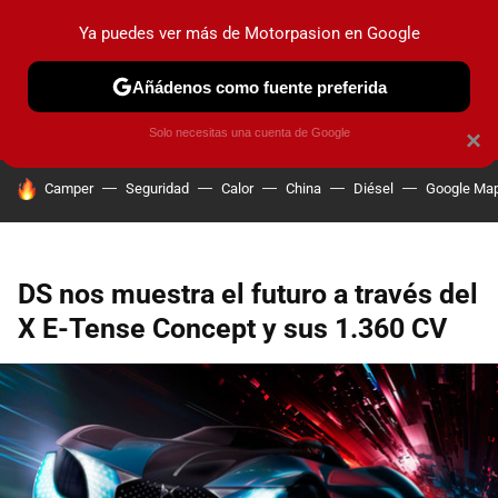
Ya puedes ver más de Motorpasion en Google
PRUEBAS
COCHES ELÉCTRICOS
OBSERVATORIO
F1
Añádenos como fuente preferida
Solo necesitas una cuenta de Google
×
HOY SE HABLA DE
Camper
Seguridad
Calor
China
Diésel
Google Ma
DS nos muestra el futuro a través del
X E-Tense Concept y sus 1.360 CV