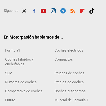
Síguenos
Twit
Fac
Yout
Inst
Tele
RSS
Flip
Tikt
ter
ebo
ube
agra
gra
boar
ok
ok
m
m
d
En Motorpasión hablamos de...
Fórmula1
Coches eléctricos
Coches híbridos y
Compactos
enchufables
SUV
Pruebas de coches
Rumores de coches
Precios de coches
Comparativa de coches
Coches autónomos
Futuro
Mundial de Fórmula 1