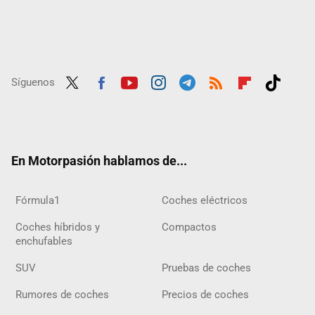
Síguenos
Twit
Fac
Yout
Inst
Tele
RSS
Flip
Tikt
ter
ebo
ube
agra
gra
boar
ok
ok
m
m
d
En Motorpasión hablamos de...
Fórmula1
Coches eléctricos
Coches híbridos y
Compactos
enchufables
SUV
Pruebas de coches
Rumores de coches
Precios de coches