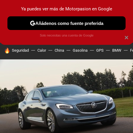
Ya puedes ver más de Motorpasion en Google
PRUEBAS
COCHES ELÉCTRICOS
OBSERVATORIO
F1
Añádenos como fuente preferida
Solo necesitas una cuenta de Google
×
HOY SE HABLA DE
Seguridad
Calor
China
Gasolina
GPS
BMW
F