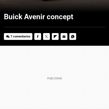
Buick Avenir concept
7 comentarios
FACEBOOK
TWITTER
FLIPBOARD
E-
WHATSAPP
MAIL