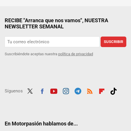
RECIBE "Arranca que nos vamos", NUESTRA
NEWSLETTER SEMANAL
SUSCRIBIR
Suscribiéndote aceptas nuestra
política de privacidad
Síguenos
Twit
Fac
Yout
Inst
Tele
RSS
Flip
Tikt
ter
ebo
ube
agra
gra
boar
ok
ok
m
m
d
En Motorpasión hablamos de...