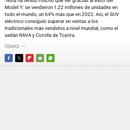
Tesla ha tenido mucho que ver gracias al éxito del
Model Y: se vendieron 1,22 millones de unidades en
todo el mundo, un 64% más que en 2022. Así, el SUV
eléctrico consiguió superar en ventas a los
tradicionales más vendidos a nivel mundial, como el
sedán RAV4 y Corolla de Toyota.
TEMAS
FACEBOOK
TWITTER
FLIPBOARD
E-
WHATSAPP
MAIL