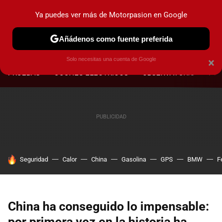
Ya puedes ver más de Motorpasion en Google
Añádenos como fuente preferida
MENÚ
NUEVO
Solo necesitas una cuenta de Google
×
PRUEBAS
COCHES ELÉCTRICOS
OBSERVATORIO
F1
HOY SE HABLA DE
Seguridad
Calor
China
Gasolina
GPS
BMW
F
China ha conseguido lo impensable:
por primera vez en la historia ha