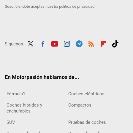
Suscribiéndote aceptas nuestra
política de privacidad
Síguenos
Twit
Fac
Yout
Inst
Tele
RSS
Flip
Tikt
ter
ebo
ube
agra
gra
boar
ok
ok
m
m
d
En Motorpasión hablamos de...
Fórmula1
Coches eléctricos
Coches híbridos y
Compactos
enchufables
SUV
Pruebas de coches