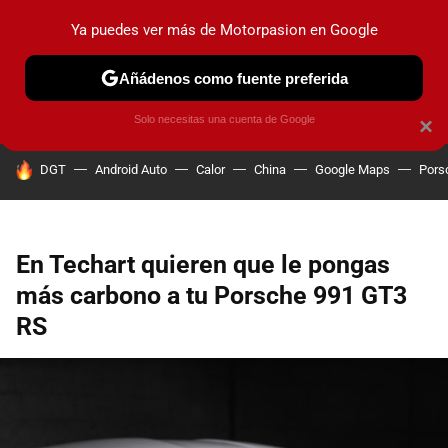
Ya puedes ver más de Motorpasion en Google
PRUEBAS
COCHES ELÉCTRICOS
OBSERVATORIO
F1
Añádenos como fuente preferida
Solo necesitas una cuenta de Google
×
HOY SE HABLA DE
DGT
Android Auto
Calor
China
Google Maps
Pors
En Techart quieren que le pongas
más carbono a tu Porsche 991 GT3
RS