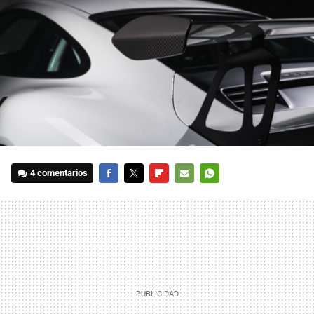
4 comentarios
FACEBOOK
TWITTER
FLIPBOARD
E-
WHATSAPP
MAIL