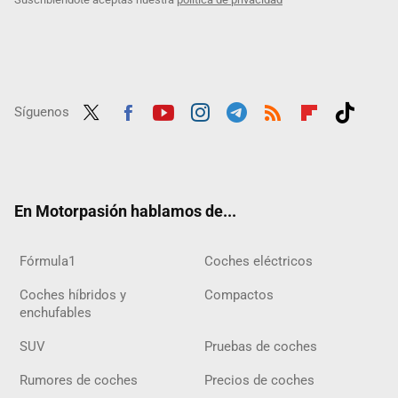
Síguenos
Twit
Fac
Yout
Inst
Tele
RSS
Flip
Tikt
ter
ebo
ube
agra
gra
boar
ok
ok
m
m
d
En Motorpasión hablamos de...
Fórmula1
Coches eléctricos
Coches híbridos y
Compactos
enchufables
SUV
Pruebas de coches
Rumores de coches
Precios de coches