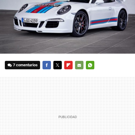
7 comentarios
FACEBOOK
TWITTER
FLIPBOARD
E-
WHATSAPP
MAIL