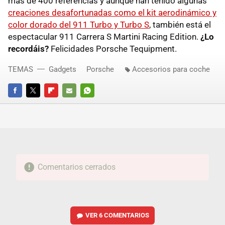
más de 400 referencias y aunque han tenido algunas
creaciones desafortunadas como el kit aerodinámico y
color dorado del 911 Turbo y Turbo S
, también está el
espectacular 911 Carrera S Martini Racing Edition.
¿Lo
recordáis?
Felicidades Porsche Tequipment.
TEMAS
Gadgets
Porsche
Accesorios para coche
FACEBOOK
TWITTER
FLIPBOARD
E-
WHATSAPP
MAIL
Comentarios cerrados
VER
6 COMENTARIOS