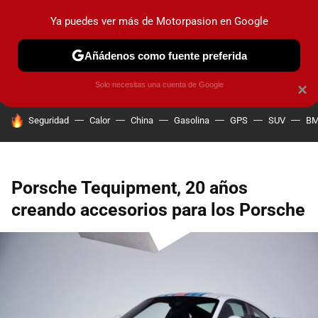
Ya puedes ver más de Motorpasion en Google
PRUEBAS
COCHES ELÉCTRICOS
OBSERVATORIO
F1
Añádenos como fuente preferida
Solo necesitas una cuenta de Google
×
HOY SE HABLA DE
Seguridad
Calor
China
Gasolina
GPS
SUV
B
Porsche Tequipment, 20 años
creando accesorios para los Porsche