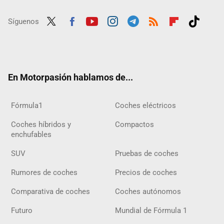
Síguenos
Twit
Fac
Yout
Inst
Tele
RSS
Flip
Tikt
ter
ebo
ube
agra
gra
boar
ok
ok
m
m
d
En Motorpasión hablamos de...
Fórmula1
Coches eléctricos
Coches híbridos y
Compactos
enchufables
SUV
Pruebas de coches
Rumores de coches
Precios de coches
Comparativa de coches
Coches autónomos
Futuro
Mundial de Fórmula 1