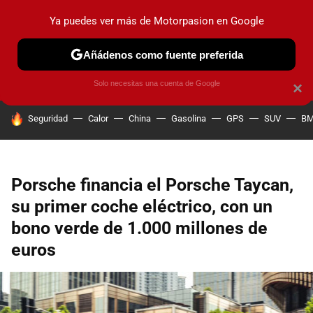
Ya puedes ver más de Motorpasion en Google
PRUEBAS
COCHES ELÉCTRICOS
OBSERVATORIO
F1
Añádenos como fuente preferida
Solo necesitas una cuenta de Google
×
HOY SE HABLA DE
Seguridad
Calor
China
Gasolina
GPS
SUV
B
Porsche financia el Porsche Taycan,
su primer coche eléctrico, con un
bono verde de 1.000 millones de
euros