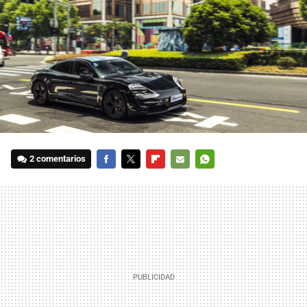
2 comentarios
FACEBOOK
TWITTER
FLIPBOARD
E-
WHATSAPP
MAIL