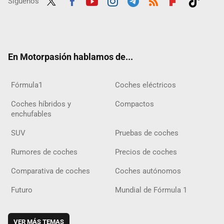
Síguenos
Twit
Fac
Yout
Inst
Tele
RSS
Flip
Tikt
ter
ebo
ube
agra
gra
boar
ok
ok
m
m
d
En Motorpasión hablamos de...
Fórmula1
Coches eléctricos
Coches híbridos y
Compactos
enchufables
SUV
Pruebas de coches
Rumores de coches
Precios de coches
Comparativa de coches
Coches autónomos
Futuro
Mundial de Fórmula 1
VER MÁS TEMAS