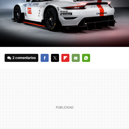
2 comentarios
FACEBOOK
TWITTER
FLIPBOARD
E-
WHATSAPP
MAIL