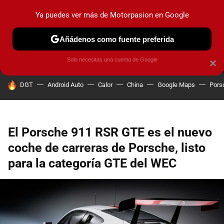
Ya puedes ver más de Motorpasion en Google
MENÚ
NUEVO
Añádenos como fuente preferida
PRUEBAS
COCHES ELÉCTRICOS
OBSERVATORIO
F1
Solo necesitas una cuenta de Google
×
HOY SE HABLA DE
DGT
Android Auto
Calor
China
Google Maps
Pors
El Porsche 911 RSR GTE es el nuevo
coche de carreras de Porsche, listo
para la categoría GTE del WEC