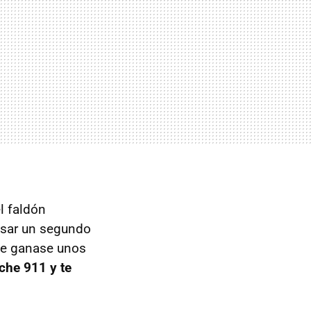
el faldón
lsar un segundo
que ganase unos
che 911 y te