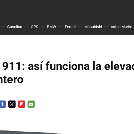
Gasolina
GPS
BMW
Ferrari
Mitsubishi
Aston Martin
911: así funciona la eleva
ntero
FACEBOOK
TWITTER
FLIPBOARD
E-
MAIL