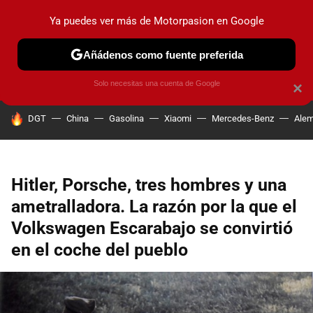
Ya puedes ver más de Motorpasion en Google
PRUEBAS
COCHES ELÉCTRICOS
OBSERVATORIO
F1
Añádenos como fuente preferida
Solo necesitas una cuenta de Google
×
HOY SE HABLA DE
DGT
China
Gasolina
Xiaomi
Mercedes-Benz
Alem
Hitler, Porsche, tres hombres y una
ametralladora. La razón por la que el
Volkswagen Escarabajo se convirtió
en el coche del pueblo