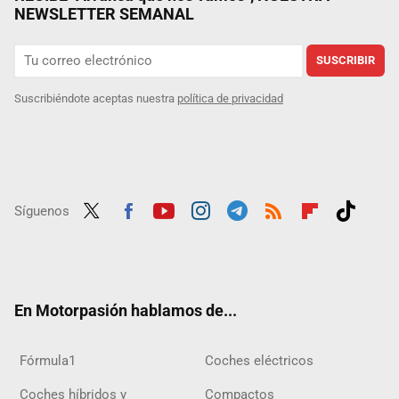
NEWSLETTER SEMANAL
SUSCRIBIR
Suscribiéndote aceptas nuestra
política de privacidad
Síguenos
Twit
Fac
Yout
Inst
Tele
RSS
Flip
Tikt
ter
ebo
ube
agra
gra
boar
ok
ok
m
m
d
En Motorpasión hablamos de...
Fórmula1
Coches eléctricos
Coches híbridos y
Compactos