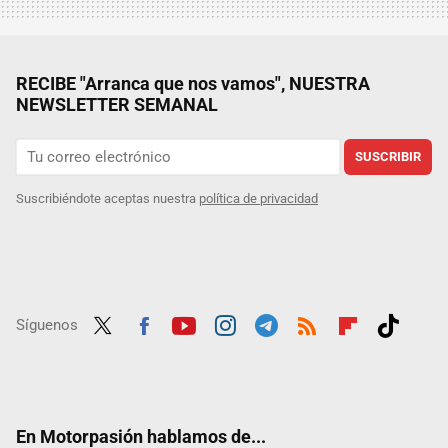
RECIBE "Arranca que nos vamos", NUESTRA
NEWSLETTER SEMANAL
SUSCRIBIR
Suscribiéndote aceptas nuestra
política de privacidad
Síguenos
Twit
Fac
Yout
Inst
Tele
RSS
Flip
Tikt
ter
ebo
ube
agra
gra
boar
ok
ok
m
m
d
En Motorpasión hablamos de...