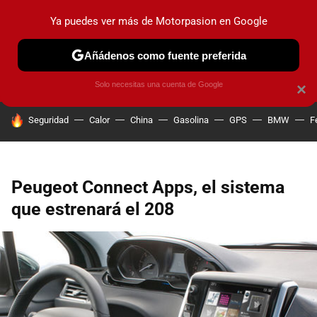
Ya puedes ver más de Motorpasion en Google
PRUEBAS
COCHES ELÉCTRICOS
OBSERVATORIO
F1
Añádenos como fuente preferida
Solo necesitas una cuenta de Google
×
HOY SE HABLA DE
Seguridad
Calor
China
Gasolina
GPS
BMW
F
Peugeot Connect Apps, el sistema
que estrenará el 208